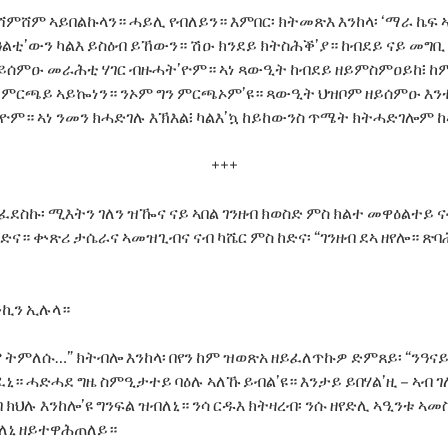
ኮሸምሸም ኣይበልኩላን። ሓይሊ የብለይን። እምበር፡ ክትመጽእ እንከላ፡ ‘ማራ ኬፍ ኣ
ዓልቲ’ውን ካልእ ይስዕብ ይኸውን። ሽዑ ክንደይ ክትስሕቕ’ያ። ከብደይ ናይ መግ
ይሰምዑ መራሕቲ ሃገር ብዙሓት’ዮም። ኣነ ጻውዒት ከብደይ ዘይምስምዐይከ፧ ከ
ኣይ ምርጫይ ኣይኰነን። ንኦም ግን ምርጫኦም’ዩ። ጻውዒት ህዝቦም ዘይሰምዑ እን
ዮም። ኣነ ንመን ክሓድገሉ እኽእል፧ ካልእ’ኳ ከይከውንስ ጥሜት ክትሓድገሎም ከ
+++
ደስኩ፡ ሚእትን ገለን ዝዀና ናይ ኣበል ገንዘብ ክወስድ ምስ ክልተ መዋዕልተይ 
ና። ቍጽሪ ታሴራና ኣመዝጊብና ናብ ካሼር ምስ ከድና፡ “ገንዘብ ደኣ ዘየሎ። ጽ
ንኪን ኢሉላ።
 ትምለሱ…” ክትብሎ እንከላ፡ በየን ከም ዝወጽአ ዘይፈለጥኩዎ ድምጸይ፡ “ንዓናይ!
ፈኒ። ሓድሓደ ግዜ ስምዒታተይ ባዕሉ ኣለኹ ይብል’ዩ። እንታይ ይበሃል’ዚ – ኣብ ገለ
 ክህሉ እንከሎ’ዩ ግንፍል ዝብለኒ። ንሳ ርዱእ ክትዛረብ፡ ንሱ ዘየድሊ ኣዒንቱ ኣ
ስለኒ ዘይተዋሕጠለይ።