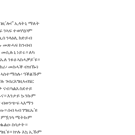
ብዚ’ሎ፧” ኢላትኒ ማለት
ኣፍ ንኣፍ ተወሃሂቦም
ሊሰ ንላዕሊ ክድይብ
ኢሉ መጽሓፍ ከንብብ
 መሲሉኒ ነይሩ። ለካ
ኤለ ንፉዕ ኣስሓቓይ’ዩ።
መከራ፡ መስሓቕ ብዝዀነ
ዩ፡ ኣስተማስሉ፡ ዓቕልኹም
ሃሉ ገብረእግዚኣብሄር
 ናብ ካልእ ስደተይ
ሑና። እንታይ ኴንኩም
ም ብወንጭፍ ኣእማን
። ሰብ ኣብ ገግዜኡ’ዩ
ዩ። ምዃንካ ሜትኩም
 ቈልዑ ስሳታት።
ግዜ’ዩ። ኵሉ እኳ ኢኹም