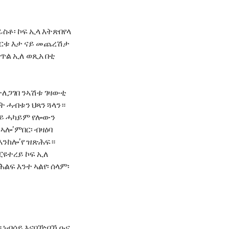
ፊስቶ፡ ኮፍ ኢላ እትጽበየላ
ዛሙርቱ እታ ናይ መጨረሽታ
ምጥል ኢለ ወጺአ በቲ
እተለጋገበ ንኣሽቱ ገዛውቲ
ት ሓብቱን ህጻን ጓላን።
ሕዋይ ሓካይም የሎውን
ኣሎ’ምበር፡ ብዛዕባ
 እንከሎ’የ ዝጽሕፍ።
ፒዩተረይ ኮፍ ኢለ
ልፍ እንተ ኣልየ፡ ሰላም፡
። ነብሰይ እናበዅቦኸ ዑና