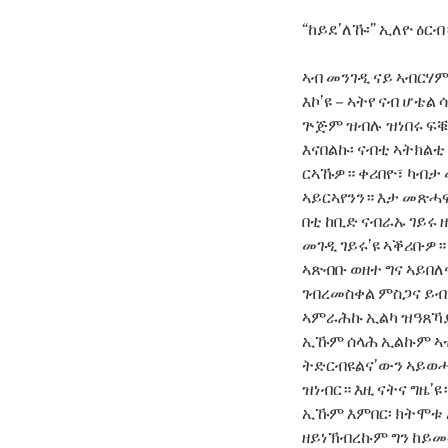
“ከይደ’ለኹ፡” ኢለዮ ዕርብ
ኣብ መንገዲ ናይ ኣብርሃም
እኮ’ዩ – ኣትየ ናብ ሆቴ
ጕጅም ዝብሉ ዝነበሩ ፍቑ
እናበልኩ፡ ናብቲ ኣትክልቲ
ርኣኹዎ። ቀሪበዮ፣ ካብታ 
ኣይርኣየንን። እታ መጽሓፍ
በቲ ከቢድ ናብራኡ ገይሩ
መገዲ ገይሩ’ዩ ኣቕሪቡዎ።
ኣጽብቡ ወዘተ ግና ኣይበለ
ገብረመስቀል ምስጋና ይብጻ
ኣምራሕኩ ኢልካ ዝዓጸኻያ
ኢኹም ሰላሕ ኢልኩም ኣ
ትድርብዩልና’ውን ኣይወሓ
ዝነብር። እዚ ናትና ግዜ’
ኢኹም እምበር፡ ክትሞቱ 
ዘይነኽብረኩም ግን ከይመ