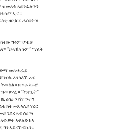
ከም ዝመጽአ ኣይንፈልጥን
ንስከም ኢና።
ቲ ዘባህርር ሓሳባት’ዩ
ኸብሉ ግሩም ሆቴል፡
ልና። “ይኣኽለኩም” ማለት
ኣነ ድማ መጽሓፈይ
ናሸበብኩ እንከለኹ ኣብ
ቲ ትመስል። ጸጕራ ኣፍሮ
ብ ዝመጽኣኒ። “ትጽቢት”
ኣብዚ ዕስራን ሸሞንተን
ዓልቲ ክትመጽኣለይ ሃረር
ይ ገይረ ኣብ ሰረገላ
ን ጽቡቓት ኣዋልድ ከኣ
ገዲ ግን ኣይረኸብኩን።