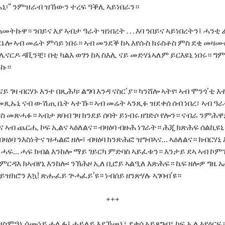
ኒ፡” ንምዝራብ ዝኸውን ተረፍ ዓቕሊ ኣይነበራን።
መትኩዋ። ንበይና እያ ኣብታ ዓራት ዝነበረት . . . እባ ንበይና ኣይነበረትን፤ ሓንቲ 
ርኔሎ ኣብ መሬት ምሳይ ነበሩ። ኣብ መንደቕ ከኣ እየሱስ ክሩስቶስ ምስ ደቂ መ
ሌናርዶ ዳቪንቺ፣ በቲ ካልእ ወገን ከኣ ስእሊ ናይ መድሃኔኣለም ይርእዩኒ ነበሩ። ግ
ሕኩ።
 ገዛ ብርሃኑ እንተ በጺሕካ፡ ልግባ እንዳ ናስር’ያ። ካንሸሎ ኣትየ፡ ኣብ ሞንጎ’ቲ 
ር መጺኡኒ ናብ ውሽጢ ቤት ኣተኹ። ኣብ መሬት ኣንጺፉ ዝደቀሰ ሰብ ነበረ፣ ኣብ ዓራ
 ምስ መጽሓፉ። ኣብታ ጸባብ ገዛ ክንደይ ሰባት ይነብሩ ዘገድሶ የሎን። ናብራ ንም
 ኣብ ጨርሒ ኮፍ ኢልና ኣዕለልና። ብዛዕባ ብዙሕ ነገራት። ሕጂ ክጽሕፍ ሰልኪዩኒ 
ዛዕባ ንእስነትና ዝሓልፎ ዘሎ፣ ብዛዕባ ክንጽሕፎ ዝግብኣና… ኣዕለልና። ክብርሃኒ
ሓፍ… ሓፍ ክብል እንከሎ ማይ ገይርካ ምድባስ ኣይፈቱን። እንታይ ደኣ ኣብ ኮም
ምርዳእ ክኣብየኒ እንከሎ፡ ንኽሕዞ ኢለ ቢሮይ ኣልዒለ እጽሕፍ። ኬፍ ዘሎዎ ግዜ አሕ
ይዝክሮን እኳ! ጽሑፈይ ጕሓፈይ’ዩ። ነብሰይ ዘንጽሃሉ ኣገባብ’ዩ።
+++
ስምዓኒ ሰሙነይ ሓሊፉ፤ ሓይለይ እደኽመኒ፣ ደቂሰ ኣይጸግብ፣ ኮፍ ኢለ ኣየዕርፍ