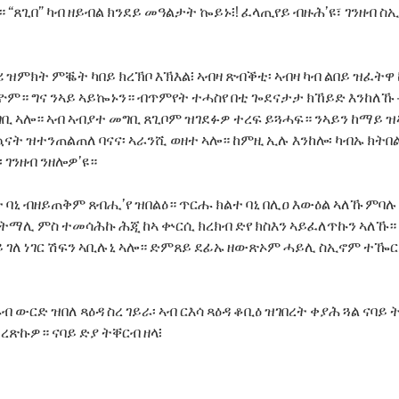
“ጸጊበ” ካብ ዘይብል ክንደይ መዓልታት ኰይኑ፧! ፈላጢየይ ብዙሕ’ዩ፣ ገንዘብ 
ቍሪ ዝምክት ምቘት ካበይ ክረኽቦ እኽእል፧ ኣብዛ ጽብቕቲ፡ ኣብዛ ካብ ልበይ ዝፈ
ዮም። ግና ንኣይ ኣይኰኑን። ብጥምየት ተሓስየ በቲ ጐደናታታ ክኸይድ እንከለኹ 
ቢ ኣሎ። ኣብ ኣብያተ መግቢ ጸጊቦም ዝገደፉዎ ተረፍ ይጓሓፍ። ንኣይን ከማይ 
ናት ዝተንጠልጠለ ባናና፡ ኣራንሺ ወዘተ ኣሎ። ከምዚ ኢሉ እንከሎ፡ ካብኡ ክትበ
 ገንዘብ ንዘሎዎ’ዩ።
 ባኒ ብዘይጠቅም ጸብሒ’የ ዝበልዕ። ጥርሑ ክልተ ባኒ በሊዐ እውዕል ኣለኹ ምባሉ
ትማሊ ምስ ተመሳሕኩ ሕጂ ከኣ ቍርሲ ክረክብ ድየ ክስእን ኣይፈለጥኩን ኣለኹ
ነይ ገለ ነገር ሽፍን ኣቢሉኒ ኣሎ። ድምጸይ ደፊኡ ዘውጽኦም ሓይሊ ስኢኖም ተዀ
 ውርድ ዝበለ ጻዕዳ ስረ ገይራ፡ ኣብ ርእሳ ጻዕዳ ቆቢዕ ዝገበረት ቀያሕ ጓል ናባይ 
ረጽኩዎ። ናባይ ድያ ትቐርብ ዘላ፧