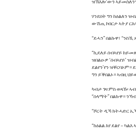
ዝኽእሎ’ውን ኣይመስለን
ሃንደበት ግን ከዕልለን ዝብ
ውሽጢ ኮበርታ ኣትያ ርእሳ
“ደሓን” በልኩዋ፣ “ንስኺ
“ኪደለይ ሰብኣየይ ከይመ
ዝበልዑዎ ‘ሰብኣየይ’ ዝብ
ደልየን’የን ዝቐርባኦም። 
ግን ይቕበልኦ። ኣብዚ ህይ
ካብታ ገዛ ምስ ወጻኹ፡ ኣ
“ሰላማት” በልኩዋ። ንኻ
“ሾርት ዲኻ ክትሓድር ኢኻ፡
“ከዕልል እየ ደልየ – ካ