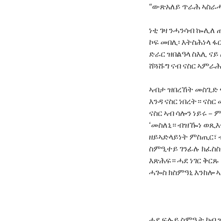
“ውጽአለይ ጥራሕ ኣስራሓ
ነቲ ገዛ ንሓንሳብ ኰሊለ ጠ
ኮፍ መበሊ፡ እትስሕነላ ፋ
ድራር ዝበልዓላ ስእሊ ናይ 
ሸጓሹግ ናብ ናስር ኣምራ
ኣብታ ዝበረኸት መስጊድ ናይ
እንዳ ናስር ነበረት። ናስ
ናስር ኣብ ሳሎን ነይሩ –
‘መስለኒ። ብዝዀነ ወጺእና
ዘይኣድላይነት ምስጢር፣ ብ
ስምዒተይ ገንፊሉ ክፈስስ 
እጽሕፍ። ሓደ ነገር ቅርጹ 
ሓጐስ ክስምዓኒ እንከሎ ኣ
ሓደ ፍሉይ ስምዒት ካብ ዝ