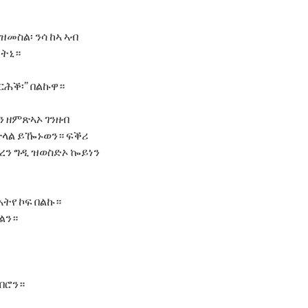
ዝመስል፡ ንሳ ከኣ ኣብ
ለትኒ።
ርሕቕ፡” በልኩዋ።
ን ዘምጽኣኦ ገንዘብ
 ጽላል ይዀኑወን። ፍቕሪ
ይረን ግዲ ዝወስድኦ ኰይነን
ኣትየ ኮፍ በልኩ።
ልን።
ነበሮን።