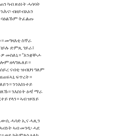
ን ካብ ጽዕነት ሓሳባት
 ንሕና፡ ብዘይብአአን
አረ ባዕልኹም ትፈልጡ
ን። መግዛእቲ ስኞራ
 ሞባይሉ ድምጺ ገይራ፤
 ኢሉዎ መስለኒ። “እንቋቝሖ
 ኢሎም ዘላግጹለይ።
 ሰይረ ናብቲ ዝብህጎ ዓለም
 ዝጠፍኣኒ ፍጥረት።
ለይን። ንንእስነተይ
ዘለኹ። ንእስነት ዕዳ! ማራ
ረተይ የላን። ኣብ ዝባነይ
 ፈውሲ ሓሳድ ኢና ሓጺን
ኣብነት ኣብ መገዲ፡ ሓደ
። ወይ ክትምለስ ኣለካ