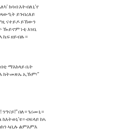
ለካ’ ክሳብ እትብለኒ’የ
ቢ ጻውዒት ይገብረለይ
ምዚ ናተይዶ ይኸውን
ተ ዀይኖም ነቲ እዝኒ
ኣ ኬፍ ዘይብሉ።
ናብቲ ማእከላይ ቤት
ባሕ ክትመጽኡ ኢኹም፡”
 ንዓናይ!” በለ። ገሪሙኒ።
 ከእትወኒ’ዩ። ብፍላይ ከኣ
መስክን ኣቢሉ ልምእምእ