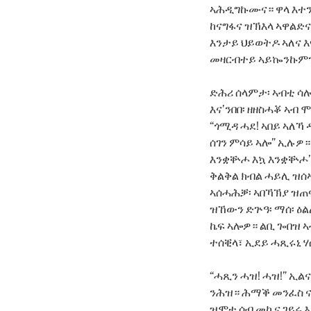
ኣሕዲግኩሙና። ዋላ እተን
ከናግፋና ዝኽእላ ኣዋልድና
እንታይ ህይወትዶ ኣለና እ
መዛርብተይ ኣይኰንኩምን። ብ
ድሕሪ ሰላምታ፡ ኣብቲ ሳሎ
እና’ንበበ፡ ዘዘስሓቖ ኣብ 
“ጎሚዳ ሓደ! ኣበይ ኣለኻ 
ሰገን ምሳይ ኣሎ” ኢሉዎ።
እንቋቝሖ እኳ እንቋቝሖ’የ
ቅልቅል ክብል ሓይሊ ዝሰ
ኣሰሓሕቓ፡ ኣበኻኽያ ዝጠፍ
ዝኸውን ድጕዓ፡ ማሰ፡ ዕልል
ኬፍ ኣሎዎ። ልቢ ጐበዝ ኣብ
ተሰቒላ፣ ኢደይ ሓጺሩኒ ሃ
“ሓጺን ሓዝ! ሓዝ!” ኢል
ንሕዝ። ሕማቕ መንፈስ ናይ
ዝሞተ ሰብ መኪና ገይሩ 