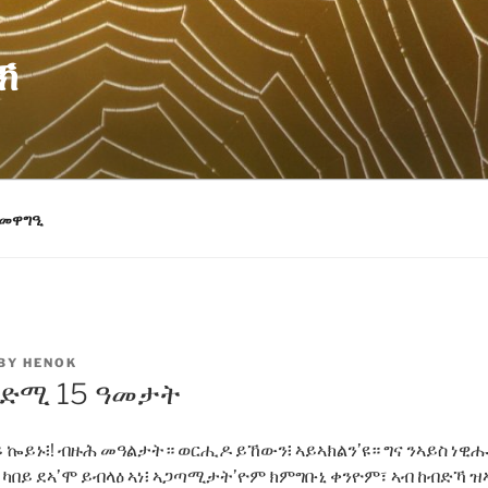
ኽ
መዋግዒ
BY
HENOK
 ቅድሚ 15 ዓመታት
ይ ኰይኑ፧! ብዙሕ መዓልታት። ወርሒዶ ይኸውን፧ ኣይኣክልን’ዩ። ግና ንኣይስ ነዊሑ
። ካበይ ደኣ’ሞ ይብላዕ ኣነ፧ ኣጋጣሚታት’ዮም ክምግቡኒ ቀንዮም፣ ኣብ ከብድኻ