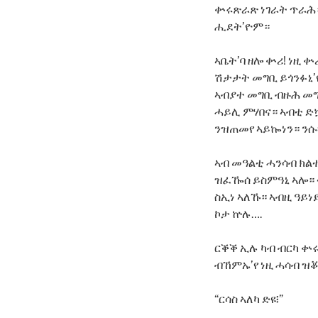
ቍሩጽራጽ ነገራት ጥራሕ። 
ሒደት’ዮም።
ኣቤት’ባ ዘሎ ቍሪ! ነዚ 
ሽታታት መግቢ ይጎንፉኒ’
ኣብያተ መግቢ ብዙሕ መግ
ሓይሊ ምሃበና። ኣብቲ ድኳ
ንዝጠመየ ኣይኰነን። ንሱ፡
ኣብ መዓልቲ ሓንሳብ ክልተ
ዝፈዀሰ ይስምዓኒ ኣሎ። 
ስኢነ ኣለኹ። ኣብዚ ዓይ
ኮታ ኵሉ….
ርቕቕ ኢሉ ካብ ብርካ ቍሩብ
ብኸምኡ’የ ነዚ ሓሳብ ዝቖ
“ርሳስ ኣለካ ድዩ፧”