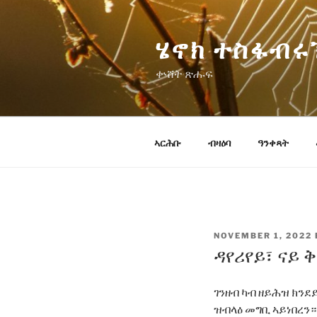
Skip
to
ሄኖክ ተስፋብሩ
content
ቍሸት ጽሑፍ
ኣርሕቡ
ብዛዕባ
ዓንቀጻት
POSTED
NOVEMBER 1, 2022
ON
ዳየሪየይ፣ ናይ
ገንዘብ ካብ ዘይሕዝ ክንደ
ዝብላዕ መግቢ ኣይነበረን