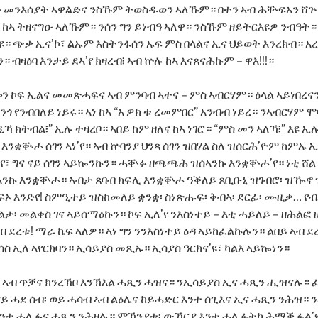
 መንእሰያት ኣዋልድና ንስኹም ትወስዱወን ኣለኹም። በተን ኣብ ሕቝፍአን ሸጕጠ
 ከኣ ትዘናግዑ ኣለኹም። ንሰን ግን ይነብዓ ኣለዋ። ንስኹም ዘይትርእዩዎ ንብዓት።
ዩ። ጭቃ ኢና’ኮ፣ ልኡም እስትንፋሰን ኡፍ ምስ በላልና ኢና ህይወት እንረክብ። 
ዛዕባ እንታይ ደኣ’የ ክዛረብ፧ ኣብ ኵሉ ከኣ እናጸናሕኩም – ዋእ!!!።
ን ኮፍ ኢልና መመጽሓፍና ኣብ ምንባብ ኣተና – ምስ ኣብርሃም። ዕላል ኣይነበረና
ሞንጎ የንብበለይ ነይሩ። ኣነ ከኣ “አ ዎክ ቱ ረመምበር” አንብብ ነይረ። ንኣብርሃም
ዲኻ ክትብል፧” ኢሉ ተዛረቦ። ኣበይ ከም ዘለና ከኣ ነገሮ። “ምስ መን ኣለኻ፧” እዩ
 እንቋቚሖ ሰገን ኣነ’የ። ኣብ ኵባንያ ህንጻ ሰገን ዝበሃል ስለ ዝሰርሕ’ዮም ከምኡ
፣ ግና ናይ ሰገን ኣይኰንኩን። ሓቝፉ ዘጫጫሕ ዝሰኣንኩ እንቋቝሖ’የ። ነቲ ሸል
ኣንኩ እንቋቝሖ። ኣብታ ጸባብ ክፍሊ እንቋቝሖ ዓቕለይ ጸቢቡኒ ዝገብሮ፡ ዝዀኖ
ኦ እንድየ! ስምዒተይ ዝስከመለይ ቋንቋ፡ ስነጽሑፍ፡ ቅብኣ፡ ደርፊ፡ ሙዚቃ… የብ
ታ፡ መልቀስ ገና ኣይሰማዕኩን። ኮፍ ኢለ’የ ንእስነተይ – እቲ ሓይለይ – ዘሕልፎ 
 ደረቱ! ማራ ኬፍ ኣለዎ። ኣነ ግን ንንእስነተይ ዕዳ ኣይከፈልኩሉን። ልበይ ኣብ ደ
ሰስ ኢለ ኣየርክባን። ኢሳይያስ መጺኡ። ኢሳያስ ዓርክና’ዩ፣ ካልእ ኣይኰነን።
ና ኣብ ጥቓና ክንረኽቦ እንኽእል ሓጺን ሓዝና። ንኢሳይያስ ኢና ሓጺን ሒዝናሉ።
 ሓደ ሰብ፡ ወይ ሓሳብ ኣብ ልዕሌና ከይሓድር እንተ ሰጊእና ኢና ሓጺን ንሕዝ። ን
እንተ ሓሊፉና ሓጺን ንሕዘሉ። ምኽንያቱ፡ ውኻርያ እንተ ሓሊፋትካ ሕማቕ ፋል’ዩ