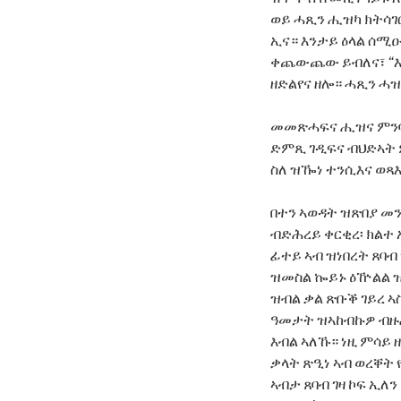
ወይ ሓጺን ሒዝካ ክትሳገር
ኢና። እንታይ ዕላል ሰሚ
ቀጨውጨው ይብለና፣ “እን
ዘድልየና ዘሎ። ሓጺን ሓዝ
መመጽሓፍና ሒዝና ምንባብ
ድምጺ ገዲፍና ብህድኣት 
ስለ ዝዀነ ተንሲእና ወጻእና
በተን ኣወዳት ዝጽበያ መን
ብድሕረይ ቀርቂረ፡ ክልተ 
ፊተይ ኣብ ዝነበረት ጸባብ
ዝመስል ኰይኑ ዕዅልል ዝበ
ዝብል ቃል ጽቡቕ ገይረ ኣ
ዓመታት ዝኣከብኩዎ ብዙሕ
እብል ኣለኹ። ነዚ ምሳይ 
ቃላት ጽዒነ ኣብ ወረቐት 
ኣብታ ጸባብ ገዛ ኮፍ ኢለ