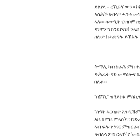
ደልየላ – ረኺበላ’ውን። 
ኣስሕቕ ዘብላ። ሓንቲ መ
ኣሎ። ጻውዒት ህዝቦም ዘ
ጸገሞም፧ ክንደየናይ! ን
ዘሎዎ ክሓድግሉ ይኽእሉ’
ትማሊ ካብ ስራሕ ምስ ተፈ
ጽሕፈት ናይ መዋዕሎና ኬድ
በለቶ።
“በጃኺ” ዝዓይነቱ ምስኪ
“ሰዓት ኣርባዕተ እንዲኹም
እዚ ከምዚ ምኣስ’ዩ ዝገድ
ኣብ ፍሉጥ ነገር ምዝርራብ
ክብለላ ምስ ርኣኹ’የ ‘መ