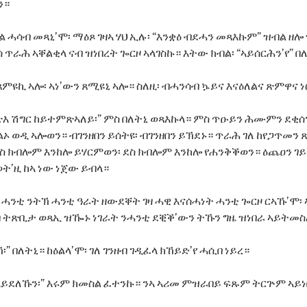
ን።
ል ሓሳብ መጻኒ’ሞ፡ ማዕጾ ገዛኣ ሃህ ኢሉ፡ “እንቋዕ ብደሓን መጻእኩም” ዝብል ዘሎ 
 ጥራሕ ኣቐልቂላ ናብ ዝነበረት ጐርዞ ኣላገስኩ። እትው ክብል፡ “ኣይሰርሕን’የ” በ
 ጸምዩኪ ኣሎ፡ ኣነ’ውን ጸሚዩኒ ኣሎ። ስለዚ፡ ብሓንሳብ ኴይና እናዕለልና ጽምዋና ነ
ጽእ ሽግር ከይተምጽኣለይ፡” ምስ በለትኒ ወጻእኩላ። ምስ ጥዑይን ሕሙምን ደቂሰ
ልኦ ወዲ ኣሎወን። ብገንዘበን ይሰትዩ፡ ብገንዘበን ይኽደኑ። ጥራሕ ገለ ከየጋጥመን
ደስ ክብሎም እንከሎ ይሃርምወን፡ ደስ ክብሎም እንከሎ የሐንቅቕወን። ዕጨዐን ገ
ወት’ዚ ከኣ ነው ነጀው ይብላ።
ብ ሓንቲ ንትኽ ሓንቲ ዓራት ዘውደቐት ገዛ ሓዊ እናሰሓነት ሓንቲ ጐርዞ ርኣኹ’ሞ፡ 
ብ ትጽቢታ ወጻኢ ዝዀኑ ነገራት ንሓንቲ ደቒቕ’ውን ትኹን ግዜ ዝነበራ ኣይትመስ
” በለትኒ። ከዕልላ’ሞ፡ ገለ ገንዘብ ገዲፈላ ክኸይድ’የ ሓሲበ ነይረ።
ልእ ኣይደለኹን፡” እሩም ክመስል ፈተንኩ። ንኣ ኣሪመ ምዝራበይ ፍጹም ትርጕም ኣይ