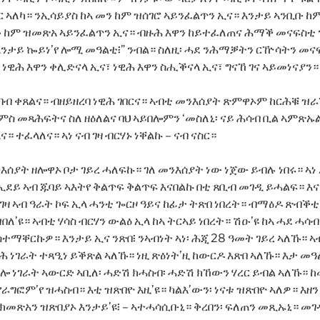
 ኣለካ። ንኢሳይያስ ከኣ መን ከም ዝሰገሮ ኣይንፈልጥን ኢና። እንታይ ኣንቢቡ 
ዑ ከም ዝመጽአ ኣይንፈልጥን ኢና። ብዙሕ እዋን ከይተፈለጠና ሕማቕ መናፍስቲ 
ታይ ኰይነ’የ ሎሚ መዓልቲ፧” ንብል። ስለዚ፡ ሓደ ንሕማቓትን ርዅሳትን መናፍስ
 ነዊሕ እዋን ቀሊድናላ ኢና፣ ነዊሕ እዋን ስሒቕናላ ኢና፣ ግናኸ ገና ኣይመነናያን።
 ቀጸልና። ብዘይዘረባ ነዊሕ ገበርና። ኣብቲ መንእሰያት ጽምዋኦም ከርሕቑ ዝራ
ምስ መጻሕፍትና ስለ ዘዕለልና ባህ ኣይበሎምን ‘መስለኒ፡ ናይ ሕሳብ ቢል ኣምጽኡ
። ተፈላለና። ኣነ ናብ ገዛ ብርሃኑ ነቐልኩ – ናብ ናስር።
እሰያት ዘሎዋኦ ቦታ ገይረ ሓለፍኩ። ገለ መንእሰያት ነው ነጀው ይብሉ ነበሩ። 
ኢደይ ኣብ ጁባይ ኣእትየ ቅልጥፍ ቅልጥፍ እናበልኩ በቲ ጸቢብ መገዲ ይሓልፍ። እ
 ገዛ ኣብ ዓራት ኮፍ ኢላ ሓንቲ ጐርዞ ዓይና ከፊታ ትጽበ ነበረት። ብማዕዶ ጽብቕ
ለ’ዩ። ኣብቲ ሃሳስ ብርሃን ውልዕ ኢላ ከኣ ትርኣይ ነበረት። ሽዑ’ዩ ከኣ ሓደ ሓሳ
ስተማቐርኩዎ። እንታይ ኢና ንጽበ፧ ንኣብነት ኣነ፡ ሕጂ 28 ዓመት ገይረ ኣለኹ። 
 ነገራት ተጻዒነ ይቕጽል ኣለኹ። ነዚ ጽዕነት’ዚ ከውርዶ እጽበ ኣለኹ። እታ መ
ዘሎ ነገራት ኣውርድ ኣቢለ፡ ሓድሽ ክሓስብ፡ ሓድሽ ክኸውን ሃረር ይብል ኣለኹ። ከመ
የራግፎም’የ ዝሓስብ። እቲ ዝጽበዮ እዚ’ዩ። ካልእ’ውን፡ ነናቱ ዝጽበዮ ኣለዎ። እዘ
ን ክመጽአን ዝጽበያኦ እንታይ’ዩ፧ – ኣተሓሳሲቡኒ። ቅረበን፡ ፍለጠን መጺኡኒ። መ