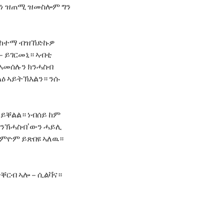
ስኢነ ዝጠሚ ዝመስሎም ግን
ትዋ ከተማ ብዝኸድኩዎ
– ይገርመኒ። ኣብቲ
ዝኣመሰሉን ክንሓስብ
ልዕ ኣይትኽእልን። ንሱ
 ይቐልል። ነብሰይ ከም
። ንኽሓስብ’ውን ሓይሊ
ርምዮም ይጽበዩ ኣለዉ።
ትቐርብ ኣሎ – ሲልቫና።