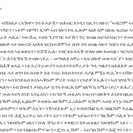
።
 ብሽክለታ ርኣኹዋ። ንሳ ትሓይሽ። ዝሕብር እንዲና ስኢንና ዘለና፣ “ኣብርሃም ኣ
ል ሳንሻይን። ነቶም ብየማነ ጸጋም ኣብ ሳሎን ኮፍ ኢሎም ኣበይ ከም ዘለዉ ዝረስዑ 
ራት ሓሊፈ፡ ንውሽጢ ናብቲ ፒያኖ ባር ኣተኹ። ጥር ዝብል ሰብ ኣይነበረን። ተመ
 ዘሎዎ ቦታ ዘውርድ ኣስካላ ዝርከብ ሸሞንተ ሰባት ኮፍ ዘብል ሳሎን ንበይኑ ኮፍ 
መጽሓፍ ኣይወጽአን። ፍሽኽ ኢሉ፡ ንብርቱዕ ሰሓቕ ዝዳሎ ዘሎ ክመስል። ዝርኣየኒ
’ያ ሕንቲኽቲኽ ተብሎ ነይራ – መግዛእቲ ስኞራ። ኬፍ ዘሎዋ መጽሓፍ’ያ። ገብር
 ዘስሕቕ ጸሓፊ። ነቲ ኤርትራውያን ኣብ እንዳ ስኞራታት ዓዲ ጣልያን ዘሕለፉዎ 
 በቲ ሓደ ወገን ከኣ ክብደት እቲ ናብራ ክሳብ ክንደይ ሓያል ምዃኑ የርኢ’ዩ። ብኸ
ናን። ኣብ ክንድኡስ እናሰሓቕኩም ምረት ናብራና ርኣይዎ’ዩ ኢሉና። ኣብ ዝሃለኻ 
ሕካ። ኣብ ሽወደን ታክሲስታ ኴንካ ትሰርሕ ከም ዘለኻ’ኳ ሰሚዐ ነይረ። ድሕሪ’ታ
 መጽሓፍካ ደሃይ ኣጥፊእካ። ናብ ዓድኻ መጺእካ ተዛረብ። ዘጽቅጥ እንድዩ በዚ
ቲኹም ሰላሕ ኢልኩም ትወጽኡ ዘለኹም፧ ፈሪሕኩም ዲኹም፧ ኣብቲ ደገ ኴንኩ
ድኩምን። ዝገርም እኳ’ዩ። ንኽንደይኩም ኢና ክንከላኸል፧ ኪዱ ባዕልኹም ትፈልጡ
ዩ። እዛ ናይ ሕጂ ኤርትራ ከኣ ናትና እያ። ናትኩም ኣይኰነትን። ግዜኹም ሓሊፉ’
ኢና ንጽበየኩም ዘለና። ኵሉ ሽግራትና ተጻዊርና ክትመቱልና ንጽበየኩም ኣለና –
ስለኩም። ኣይንጸልኣኩምን’ውን። ጀጋኑ ኢኹም – ኣብ ግዜኹም። ሕጂ ግን ናትና 