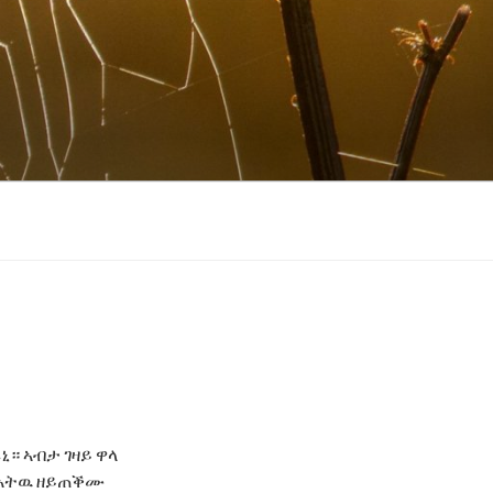
ኒ። ኣብታ ገዛይ ዋላ
 ዝኣትዉ ዘይጠቕሙ