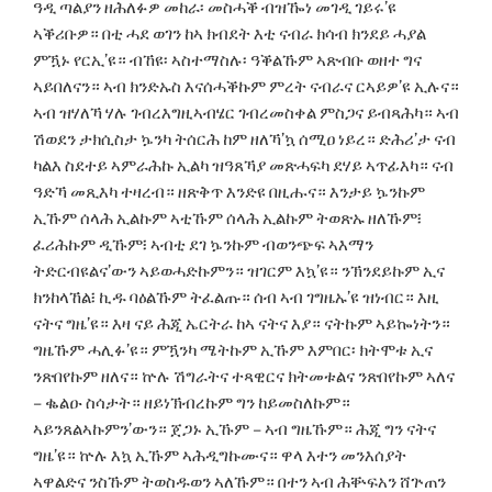
ዓዲ ጣልያን ዘሕለፉዎ መከራ፡ መስሓቕ ብዝዀነ መገዲ ገይሩ’ዩ
ኣቕሪቡዎ። በቲ ሓደ ወገን ከኣ ክብደት እቲ ናብራ ክሳብ ክንደይ ሓያል
ምዃኑ የርኢ’ዩ። ብኸዩ፡ ኣስተማስሉ፡ ዓቕልኹም ኣጽብቡ ወዘተ ግና
ኣይበለናን። ኣብ ክንድኡስ እናሰሓቕኩም ምረት ናብራና ርኣይዎ’ዩ ኢሉና።
ኣብ ዝሃለኻ ሃሉ ገብረእግዚኣብሄር ገብረመስቀል ምስጋና ይብጻሕካ። ኣብ
ሽወደን ታክሲስታ ኴንካ ትሰርሕ ከም ዘለኻ’ኳ ሰሚዐ ነይረ። ድሕሪ’ታ ናብ
ካልእ ስደተይ ኣምራሕኩ ኢልካ ዝዓጸኻያ መጽሓፍካ ደሃይ ኣጥፊእካ። ናብ
ዓድኻ መጺእካ ተዛረብ። ዘጽቅጥ እንድዩ በዚሑና። እንታይ ኴንኩም
ኢኹም ሰላሕ ኢልኩም ኣቲኹም ሰላሕ ኢልኩም ትወጽኡ ዘለኹም፧
ፈሪሕኩም ዲኹም፧ ኣብቲ ደገ ኴንኩም ብወንጭፍ ኣእማን
ትድርብዩልና’ውን ኣይወሓድኩምን። ዝገርም እኳ’ዩ። ንኽንደይኩም ኢና
ክንከላኸል፧ ኪዱ ባዕልኹም ትፈልጡ። ሰብ ኣብ ገግዜኡ’ዩ ዝነብር። እዚ
ናትና ግዜ’ዩ። እዛ ናይ ሕጂ ኤርትራ ከኣ ናትና እያ። ናትኩም ኣይኰነትን።
ግዜኹም ሓሊፉ’ዩ። ምዃንካ ሜትኩም ኢኹም እምበር፡ ክትሞቱ ኢና
ንጽበየኩም ዘለና። ኵሉ ሽግራትና ተጻዊርና ክትመቱልና ንጽበየኩም ኣለና
– ቈልዑ ስሳታት። ዘይነኽብረኩም ግን ከይመስለኩም።
ኣይንጸልኣኩምን’ውን። ጀጋኑ ኢኹም – ኣብ ግዜኹም። ሕጂ ግን ናትና
ግዜ’ዩ። ኵሉ እኳ ኢኹም ኣሕዲግኩሙና። ዋላ እተን መንእሰያት
ኣዋልድና ንስኹም ትወስዱወን ኣለኹም። በተን ኣብ ሕቝፍአን ሸጕጠን