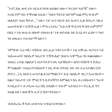
“ኦይ! እዚ ወዲ ደኣ ባርዕ እንድዩ ዘድልዮ ዘሎ። ትርእዮ ኣለኻ፧” በሎ።
ኣብርሃም ከኣ ትቕብል ኣቢሉ፡ “ጻዕዳ ዓይነይ ከይግምጠል ምስ ኵሉም
ወለደይ፡ ኣዕሩኽተይ…” በለ። ናይ መን ካሴት ደኣ ኰይና ኢለ ኮቦርታ ጋሊሀ
ጠመትኩዋ። ፍሽኽ ኢለ። ምስ ርኣየኒ፡ “ኣይሓቅኻ እንዲኻ ክትሓምም!!”
በለኒ። ነቲ ጽሑፍ ዘሎዎ ብጽሑፉ፡ ነቲ ዘይብሉ ከኣ እናፈተነ ፈለዮ። ካብ
ገዛ ወጺእና ናብ ከተማ ከድና።
ንምሸቱ፡ ኣራንሺ፡ ባሽኮቲ፡ ጸባ ሒዘ ንገዛ ኣተኹ። ነቲ ኣቝሑ ወጋጊነ፡ ነቲ
‘ዘሕመመካ’ ዝበሉዎ ካሴታት ንኽጕሕፎ ንበይኑ ኣቐሚጠ ገዛ ወልወልኩ።
ዝነበረ ረሳሕ ካልሰይን ብታንተይን ከኣ ኣለኽኩዎ። ጸባን ባሽኮትን ድሕሪ
ምብልዐይ፡ ሓጺበ ሰጣሕኩዎ። ነዚ ኵሉ ክገብር ከኣ ናይ ኦሬንታልስ (ናይ
ቻይና…) ኢንስትሩመንታል እናሰማዕኩ’የ። እቲ ዝበሉዎ ዳርጋ ኣመንኩዎ።
ክልተ ካሴታት ናይ ሞዛርትን ቢትሆቨንን ከምልአን ከኣ ቀረብኩወን። ዓራት
ኣንጺፈዮ። ተጋዲመ ኣራንሺ በላዕኩ። ጥዑም ኣይነበረን። ትርኢቱ ግን
ይበል እዩ። ጽቡቕ’ዩ ኢላ’ያ ሸይጣትለይ።
ብድሕሪኡ ቅዱስ መጽሓፍ ኣንቢበ ደቀስኩ።