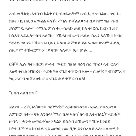
ኣብ መዓልቲ ሓንሳብ ክልተ ባኒ ብዘይጠቅም ጸብሒ’የ ዝበልዕ። ጥርሑ
ክልተ ባኒ በሊዐ እውዕል ኣለኹ ምባሉ ይቐልል። ነብሰይ ከም ዝፈዀሰ
ይስምዓኒ ኣሎ። ትማሊ ምስ ተመሳሕኩ ሕጂ ከኣ ቍርሲ ክረክብ ድየ
ክስእን ኣይፈለጥኩን ኣለኹ። ንኽሓስብ’ውን ሓይሊ ስኢነ ኣለኹ። ኣብዚ
ዓይነይ ገለ ነገር ሽፍን ኣቢሉኒ ኣሎ። ድምጸይ ደፊኡ ዘውጽኦም ሓይሊ
ስኢኖም ተዀርምዮም ይጽበዩ ኣለዉ። ኮታ ኵሉ….
ርቕቕ ኢሉ ካብ ብርካ ቍሩብ ውርድ ዝበለ ጻዕዳ ስረ ገይራ፡ ኣብ ርእሳ
ጻዕዳ ቆቢዕ ዝገበረት ቀያሕ ጓል ናባይ ትቐርብ ኣሎ – ሲልቫና። ብኸምኡ’የ
ነዚ ሓሳብ ዝቖረጽኩዎ። ናባይ ድያ ትቐርብ ዘላ፧
“ርሳስ ኣለካ ድዩ፧”
ደልየላ – ረኺበላ’ውን። ኮሸምሸም ኣይበልኩላን። ሓይሊ የብለይን።
እምበር፡ ክትመጽእ እንከላ፡ ‘ማራ ኬፍ ኣለካ’ ክሳብ እትብለኒ’የ ኣስሕቕ
ዘብላ። ሓንቲ መዓልቲ’ውን ካልእ ይስዕብ ይኸውን። ሽዑ ክንደይ
ክትስሕቕ’ያ። ከብደይ ናይ መግቢ ጻውዒት ይገብረለይ ኣሎ። ጻውዒት