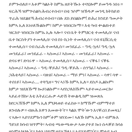
ይምጐሰለይ። እቶም ካልኦት ከምኡ ዘይትዀኑ ተባሂሎም ይመዓዱ ነበሩ።
ፍርሕኻ ዝምጕሰልካ ሕብረተሰብ። በቲ ንሶም ዝኸዱዎ መገዲ ክትከይድ
ጥራሕ ዝደልዩኻ ሕብረተሰብ። በሉ ደስ ይበልኩም! ድሕሪ ክንደይ ዓመታት
ከምኣ ኢለ እነሀለኹልኩም፣ ከምታ ዝነበርኩማ። እቲ ካብ ቍልዕነተይ
ዝርእዮ ዝነበርኩ ከምኡ ኢሉ ኣሎ። ናብ ቤት ትምህርቲ ተመላሊሰ፡ ናብ
ቤተ ክርስትያን ተመላሊሰ፡ ናብ ስነ-ኪነት ተመላሊሰ። ናብ ዩኒቨርሲቲ
ተመላሊሰ። ናብ ስራሕ ተመላሊሰ። መንደፈራ – ዓዲ-ኳላ፤ ዓዲ-ኳላ
መንደፈራ፤ መንደፈራ – ኣስመራ፤ ኣስመራ – መንደፈራ፤ ኣስመራ –
ድባሩዋ፤ ድባሩዋ – ኣስመራ ተመላሊሰ። ኣስመራ – ናቕፋ፤ ናቕፋ
ኣስመራ፤ ኣስመራ – ዓዲ-ቐይሕ፤ ዓዲ-ቐይሕ – ሰንዓፈ፤ ኣስመራ –
ጋሕቴላይ፤ ኣስመራ – ባጽዕ፤ ኣስመራ – ማይ ምነ፤ ኣስመራ – ሳዋ፤ ሳዋ –
ተሰነይ፤ ኣስመራ…. ተጓዒዘ። ግና ኣነኹ ከምኣ ኢለ። ደስዶ ኢልኩም፡
ከምታ ዝደለኹማ ኰይነልኩም። ኣየስጋእክኹም፡ ኣይተመራመርኩ፡
ኣይፈተሽኩ፡ እቲ እትፈርሑዎ ሓድሽ ትውልዲ ከም ዝመጽአ
ከየርኣኽኹም ከምኣ ኢለ ምህላወይ ተፈስሁ። ከማኹም ብምማተይ
ጸንብሉዎ። ብዙሕ እዋን እመውት’የ። ካልእ ሞት’ውን እናቐረበ ይመጻኒ/
ና ኣሎ። ኣይሃደምኩን ከም’ቶም ዝሃደሙ፣ ኣለኹ ከምኣ ኢለ። ብምሉእ
ዓይነይ ክሳብ ዝጥምት፡ ኣብቲ ጫውጫውታ ኣውያተይ ኰነ ሰሓቐይ ክሳዕ
ዘስምዕ ክህሉ’የ። ካልእ ህድማ ዘይኣኽለኒ። ኣይሃድምን’የ። ሞተይ ኣብ