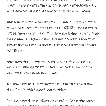
ንንኣሽቱ ብፍሉይ ብምክልኻልን ዝልዓሉ ግጭታት ብምትህድዳእን፡ እቲ
መካን ሓያል ስድራቤታዊ ምትእስሳር ንኽእልዎ ብብቕዓት መርሐ።
ዛካዮ እናሸምገለ ምስ መጽአ፡ ዘይከምቲ ብብዝሒ ኣብ ጭፍራ ቺምፓንዚ
ዝርአ ብዕልዋ ስልጣን ምምንዛዕን ምስኣንን፡ ብ2012 ብሰላማዊ መንገዲ
ንማቱከ ስልጣን ኣረከቦ። ዛካዮ፡ ማቱከ እናመርሐ እንከሎ’ውን ክብሩ ዓቂቡ
ክቕጽል ከአለ፤ ናይ ጕጅለታት ባእሲ ኣብ ዝለዓለሉ እዋናት፡ ኵሎም ነናብ
ቦታኦም ክኣትዉ ብምእዛዝ ስርዓት ካብ ምትሓዝን ሰላም ካብ ምንጋስን
ኣይበዀረን።
ዛካዮ፡ ስልጣንካ ብሰላማዊ መንገዲ ምስግጋር ኣብነት እኳ እንተዀነ፡
ኣልሙና ዝተባህለ ቺምፕ ንማቱከ ኣብ ዓመቱ ዕልዋ ገይሩሉ ክሳዕ ሕጂ
ኣርሓ ናይቲ ጭፍራ ኰይኑ ይመርሕ ኣሎ።
በቲ ብዛዕባ ዛካዮ ዘንበብኩዎን ዝሰማዕኩዎን ተደነቕኩ። ንሓደ ሰብኣይ
ቀሪበ፡ “ንዛካዮ መኣስ ትፈልጦ፧” ኢለ ሓተትኩዎ።
“ኣብ ክሊ ዕድመ 40ታት-50ታት ዘለና ብዙሕ ዝኽሪ ናይ ዛካዮ ኣሎና።