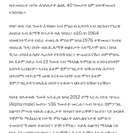
ዝተመስረተ መካነ-እንስሳታት ልዕሊ 40 ዓመታት ከም ዝተቐመጠን
ኣንበብኩ።
ዛካዮ ወዲ ሓደ ዓመት እንከሎ፡ ኣብ ምዕራብ ኡጓንዳ ኣብ ዝርከብ ሃገራዊ
ሕዛእቲ ኣብ ሕማቕ ኵነታት ስለ ዝነበረ፡ ብ10 ሰነ 1964
ብወለንተኛታት ስድራ ተወሲዱ ምስኦም ክሳዕ 1976 ተቐመጠ። ኣብቲ
ዝነበረሉ ዓዲ፡ ሰባት ብዙሕ ሕማቕ ወልፍታት ኣላሚዶሞ ነበሩ፣ ክሳዕ
ሽጋራ ብዝተፈላለየ ሓራካት የትክኽ ነበረ። ቍጡዕ እናዀነ ብምምጽኡ
ከኣ እቶም ስድራ ኣብ 13 ዓመቱ ናብ ማእከል ትምህርቲ እንስሳ ዘገዳም
ኡጓንዳ ኣረከቡዎ። ኣብቲ እቶም ቺምፓንዚታት ዝቕመጥሉ ቡዶንጎ
ዝተሰምየ ጫካ ድማ ጠባዩ እናተመሓየሸ፡ ኣብ ሞንጎ እቶም
ቺምፓንዚታትን በጻሕቲ ሰባትን ፍቱውን ህቡብን ክኸውን በቕዐ።
ካብቲ ዝኣተወሉ ዓመት ኣትሒዙ ክሳዕ 2012 ድማ ኣርሓ ናይቲ ጭፍራ
(Alpha male) ኰይኑ፡ ን36 ዓመታት መርሐ። ኣብ ጭፍራ ቺምፓንዚ
ስልጣን ምሓዝ ብዙሕ ረቋሒታት ዝሓዘን ዝተራቐቐን ኰይኑ፡ ናይ ዕብለላ
ዓቕምኻ፡ ማሕበራዊ ቦታኻ፡ ምስ ካልኦት ዘለካ ልፍንታዊ ዝምድና፡
ተመኵሮኻ ወዘተ ይውስኖ። ይዅን’ምበር፡ ሓይለ-ስልጣን ማእከል ናይ
ኵሉ እዩ። ዛካዮ ነቲ ጭፍራ ኣብ ምምራሕ ፍሉይ ሜላ እዩ ተጠቒሙ፣