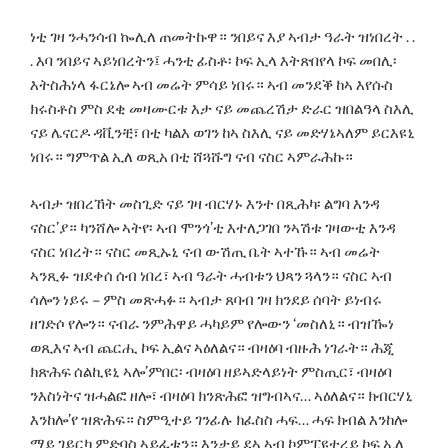
ነቲ ገዛ ንሓንሳብ ኰሊለ ጠመትኩዋ። ንበይና እያ ኣብታ ዓራት ዝነበረት . .
. እባ ንበይና ኣይነበረትን፤ ሓንቲ ፊስቶ፡ ኮፍ ኢላ እትጽበየላ ኮፍ መበሊ፡
እትስሕነላ ፋርኔሎ ኣብ መሬት ምሳይ ነበሩ። ኣብ መንደቕ ከኣ እየሱስ
ክሩስቶስ ምስ ደቂ መዛሙርቱ እታ ናይ መጨረሽታ ድራር ዝበልዓላ ስእሊ
ናይ ሌናርዶ ዳቪንቺ፣ በቲ ካልእ ወገን ከኣ ስእሊ ናይ መድሃኔኣለም ይርእዩኒ
ነበሩ። ግምጥል ኢለ ወጺአ በቲ ሸጓሹግ ናብ ናስር ኣምራሕኩ።
ኣብታ ዝበረኸት መስጊድ ናይ ገዛ ብርሃኑ እንተ በጺሕካ፡ ልግባ እንዳ
ናስር’ያ። ካንሸሎ ኣትየ፡ ኣብ ሞንጎ’ቲ እተለጋገበ ንኣሽቱ ገዛውቲ እንዳ
ናስር ነበረት። ናስር መጺኡኒ ናብ ውሽጢ ቤት ኣተኹ። ኣብ መሬት
ኣንጺፉ ዝደቀሰ ሰብ ነበረ፣ ኣብ ዓራት ሓብቱን ህጻን ጓላን። ናስር ኣብ
ሳሎን ነይሩ – ምስ መጽሓፉ። ኣብታ ጸባብ ገዛ ክንደይ ሰባት ይነብሩ
ዘገድሶ የሎን። ናብራ ንምሕዋይ ሓካይም የሎውን ‘መስለኒ። ብዝዀነ
ወጺእና ኣብ ጨርሒ ኮፍ ኢልና ኣዕለልና። ብዛዕባ ብዙሕ ነገራት። ሕጂ
ክጽሕፍ ሰልኪዩኒ ኣሎ’ምበር፡ ብዛዕባ ዘይኣድላይነት ምስጢር፣ ብዛዕባ
ንእስነትና ዝሓልፎ ዘሎ፣ ብዛዕባ ክንጽሕፎ ዝግብኣና… ኣዕለልና። ክብርሃኒ
እንከሎ’የ ዝጽሕፍ። ስምዒተይ ገንፊሉ ክፈስስ ሓፍ… ሓፍ ክብል እንከሎ
ማይ ገይርካ ምድባስ ኣይፈቱን። እንታይ ደኣ ኣብ ኮምፒዩተረይ ኮፍ ኢለ