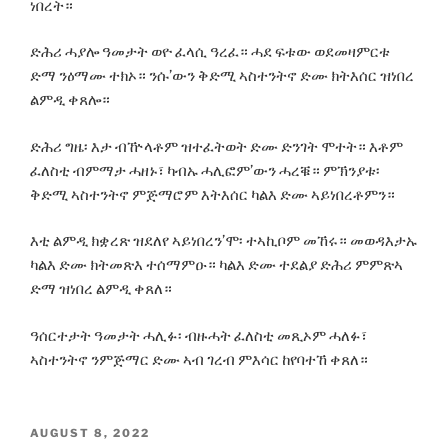
ነበረት።
ድሕሪ ሓያሎ ዓመታት ወዮ ፈላሲ ዓረፈ። ሓደ ፍቱው ወደመዛምርቱ
ድማ ንዕማሙ ተክኦ። ንሱ’ውን ቅድሚ ኣስተንትኖ ድሙ ክትእሰር ዝነበረ
ልምዲ ቀጸሎ።
ድሕሪ ግዜ፡ እታ ብዅላቶም ዝተፈትወት ድሙ ድንገት ሞተት። እቶም
ፈለስቲ ብምማታ ሓዘኑ፣ ካብኡ ሓሊፎም’ውን ሓረቑ። ምኽንያቱ፡
ቅድሚ ኣስተንትኖ ምጅማሮም እትእሰር ካልእ ድሙ ኣይነበረቶምን።
እቲ ልምዲ ክቋረጽ ዝደለየ ኣይነበረን’ሞ፡ ተኣኪቦም መኸሩ። መወዳእታኡ
ካልእ ድሙ ክትመጽእ ተሰማምዑ። ካልእ ድሙ ተደልያ ድሕሪ ምምጽኣ
ድማ ዝነበረ ልምዲ ቀጸለ።
ዓሰርተታት ዓመታት ሓሊፉ፡ ብዙሓት ፈለስቲ መጺኦም ሓለፉ፣
ኣስተንትኖ ንምጅማር ድሙ ኣብ ገረብ ምእሳር ከየባተኸ ቀጸለ።
POSTED
AUGUST 8, 2022