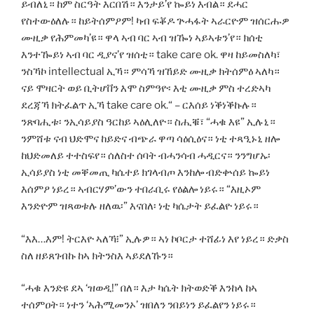
ይብለኒ። ከም ስርዓት እርበሽ። እንታይ’የ ኰይነ እብል። ደሓር
የስተውዕለሉ። ከይትሰምዖም! ካብ ፍቖዶ ጕሓፋት ኣራርዮም ዝሰርሑዎ
ሙዚቃ የሕምመካ’ዩ። ዋላ ኣብ ባር ኣብ ዝዀነ ኣይኣቱን’የ። ክሰቲ
እንተዀይነ ኣብ ባር ዲያና’የ ዝሰቲ። take care ok. ዋዛ ከይመስለካ፣
ንስኻኮ intellectual ኢኻ። ምሳኻ ዝኸይድ ሙዚቃ ክትሰምዕ ኣለካ።
ናይ ሞዛርት ወይ ቢትሆቨን እሞ ስምዓዮ፡ እቲ ሙዚቃ ምስ ተረድኣካ
ደረጃኻ ክትፈልጥ ኢኻ take care ok.“ – ርእሰይ ነቕነቕኩሉ።
ንጽባሒቱ፡ ንኢሳይያስ ዓርከይ ኣዕሊለዮ። ስሒቑ፣ “ሓቁ እዩ” ኢሉኒ።
ንምሸቱ ናብ ህድሞና ከይድና ብጭራ ዋጣ ሳዕሲዕና። ነቲ ተጻዒኑኒ ዘሎ
ከህድመለይ ተተስፍየ። ሰለስተ ሰባት ብሓንሳብ ሓዲርና። ንንግሆኡ፡
ኢሳይያስ ነቲ መቐመጢ ካሴተይ ክገላብጦ እንከሎ ብድቍሰይ ኰይነ
እሰምዖ ነይረ። ኣብርሃም’ውን ተበራቢሩ የዕልሎ ነይሩ። “እዚኦም
እንድዮም ዝጻወቱሉ ዘለዉ፡” እናበለ፡ ነቲ ካሴታት ይፈልዮ ነይሩ።
“እእ…እም! ትርእዮ ኣለኻ፧” ኢሉዎ። ኣነ ኮቦርታ ተሸፊነ እየ ነይረ። ድቃስ
ስለ ዘይጸገብኩ ከኣ ክትንስእ ኣይደለኹን።
“ሓቁ እንድዩ ደኣ ‘ዝወዲ!” በለ። እታ ካሴት ክትወድቕ እንከላ ከኣ
ተሰምዐት። ነተን ‘ኣሕሚመንኦ’ ዝበለን ንበይነን ይፈልየን ነይሩ።