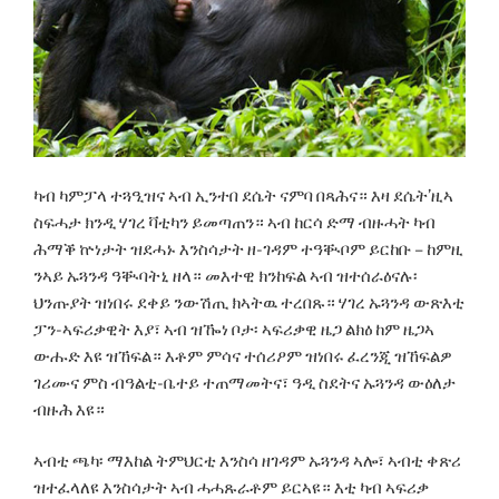
ካብ ካምፓላ ተጓዒዝና ኣብ ኢንተበ ደሴት ናምባ በጻሕና። እዛ ደሴት’ዚኣ
ስፍሓታ ክንዲ ሃገረ ቫቲካን ይመጣጠን። ኣብ ከርሳ ድማ ብዙሓት ካብ
ሕማቕ ኵነታት ዝደሓኑ እንስሳታት ዘ-ገዳም ተዓቚቦም ይርከቡ – ከምዚ
ንኣይ ኡጓንዳ ዓቚባትኒ ዘላ። መእተዊ ክንከፍል ኣብ ዝተሰራዕናሉ፡
ህንጡያት ዝነበሩ ደቀይ ንውሽጢ ክኣትዉ ተረበጹ። ሃገረ ኡጓንዳ ውጽእቲ
ፓን-ኣፍሪቃዊት እያ፣ ኣብ ዝዀነ ቦታ፡ ኣፍሪቃዊ ዜጋ ልክዕ ከም ዜጋኣ
ውሑድ እዩ ዝኸፍል። እቶም ምሳና ተሰሪዖም ዝነበሩ ፈረንጂ ዝኸፍልዎ
ገሪሙና ምስ ብዓልቲ-ቤተይ ተጠማመትና፣ ዓዲ ስደትና ኡጓንዳ ውዕለታ
ብዙሕ እዩ።
ኣብቲ ጫካ፡ ማእከል ትምህርቲ እንስሳ ዘገዳም ኡጓንዳ ኣሎ፣ ኣብቲ ቀጽሪ
ዝተፈላለዩ እንስሳታት ኣብ ሓሓጹራቶም ይርኣዩ። እቲ ካብ ኣፍሪቃ