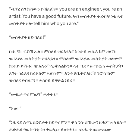
“ዲፕረሽን ክኸውን ይኽእል’ዩ። you are an engineer, you re an
artist. You have a good future. ኣብ መስትያት ቀሪብካ፡ ነቲ ኣብ
መስትያት ዘሎ tell him who you are.“
“መስትያት ዘይብለይ!”
ስሒቑ። ፍሽኽ ኢለ። ምስለይ ዝርእየሉ፣ እንታይ መሲለ ከም ዘለኹ
ዝርእየሉ መስትያት የብለይን። ምስሎም ዝርእይሉ መስትያት ዘሎዎም
ክንደይ ይዀኑ፧ ክስእሎም ኣይከኣልኩን። ኣብ ዓድና እተሰርሐ መስትያት፡
እንተ ከፊእና ከፊእኩም ኣለኹም። እንተ ጸቢቕና እዚ’ዩ ግርማኹም
ዝብለና የብልናን። ሓሳበይ ይቕጽል ነይረ።
“ሙዚቃ ትሰምዕዶ፧” ሓተተኒ።
“እወ።”
“ነዚ ናይ ሎሚ ደርፍታት ከይትሰምዖ። ዋላ ንሱ ይኸውን ዘሕምመካ ዘሎ።
ሓድሓደ ግዜ ኣብቲ ገዛ ተወሊዑ ይጸንሓኒ። ጸኒሑ ቀጨውጨው