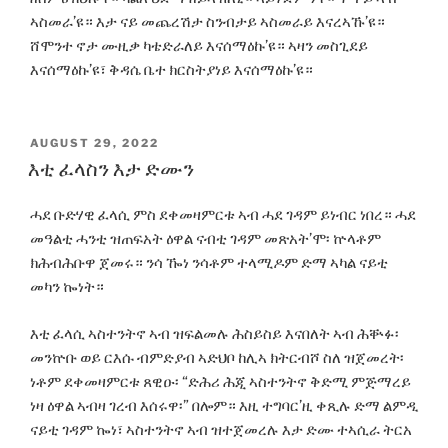
ኣስመራ’ዩ። እታ ናይ መጨረሽታ ስንብታይ ኣስመራይ እናረኣኹ’ዩ።
ሸሞንተ ኖታ ሙዚቃ ካቴድራለይ እናሰማዕኩ’ዩ። ኣዛን መስጊደይ
እናሰማዕኩ’ዩ፣ ቅዳሴ ቤተ ክርስትያነይ እናሰማዕኩ’ዩ።
POSTED
AUGUST 29, 2022
ON
እቲ ፈላስን እታ ድሙን
ሓደ ቡድሃዊ ፈላሲ ምስ ደቀመዛምርቱ ኣብ ሓደ ገዳም ይነብር ነበረ። ሓደ
መዓልቲ ሓንቲ ዝጠፍአት ዕዋል ናብቲ ገዳም መጽአት’ሞ፡ ኵላቶም
ክሕብሕቡዋ ጀመሩ። ንሳ ዀነ ንሳቶም ተላሚዶም ድማ ኣካል ናይቲ
መካን ኰነት።
እቲ ፈላሲ ኣስተንትኖ ኣብ ዝፍልመሉ ሕስይስይ እናበለት ኣብ ሕቝፉ፡
መንኵቡ ወይ ርእሱ ብምድያብ ኣድህቦ ከሊኣ ክትርብሾ ስለ ዝጀመረት፡
ነቶም ደቀመዛምርቱ ጸዊዑ፡ “ድሕሪ ሕጂ ኣስተንትኖ ቅድሚ ምጅማረይ
ነዛ ዕዋል ኣብዛ ገረብ እሰሩዋ፡” በሎም። እዚ ተግባር’ዚ ቀጺሉ ድማ ልምዲ
ናይቲ ገዳም ኰነ፣ ኣስተንትኖ ኣብ ዝተጀመረሉ እታ ድሙ ተኣሲራ ትርአ