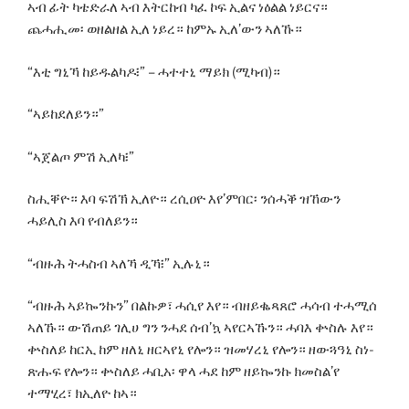
ኣብ ፊት ካቴድራለ ኣብ እትርከብ ካፈ ኮፍ ኢልና ነዕልል ነይርና።
ጨሓሒመ፡ ወዘልዘል ኢለ ነይረ። ከምኡ ኢለ’ውን ኣለኹ።
“እቲ ግኒኻ ከይዱልካዶ፧” – ሓተተኒ ማይክ (ሚካብ)።
“ኣይከደለይን።”
“ኣጀልጦ ምሽ ኢለካ፧”
ስሒቐዮ። እባ ፍሽኽ ኢለዮ። ረሲዐዮ እየ’ምበር፡ ንሰሓቕ ዝኸውን
ሓይሊስ እባ የብለይን።
“ብዙሕ ትሓስብ ኣለኻ ዲኻ፧” ኢሉኒ።
“ብዙሕ ኣይኰንኩን” በልኩዎ፣ ሓሲየ እየ። ብዘይቈጻጸሮ ሓሳብ ተሓሚሰ
ኣለኹ። ውሽጠይ ገሊሀ ግን ንሓደ ሰብ’ኳ ኣየርኣኹን። ሓባእ ቍስሉ እየ።
ቍስለይ ከርኢ ከም ዘለኒ ዘርኣየኒ የሎን። ዝመሃረኒ የሎን። ዘውጓዓኒ ስነ-
ጽሑፍ የሎን። ቍስለይ ሓቢአ፡ ዋላ ሓደ ከም ዘይኰንኩ ክመስል’የ
ተማሂረ፣ ክኢለዮ ከኣ።