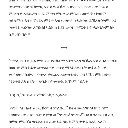
ህዝቦም ዘይሰምዑ መራሕቲ ሃገር ብዙሓት’ዮም። ኣነ ጻውዒት ከብደይ
ዘይምስምዐይከ፧ ከምዚ ናተይዶ ይኸውን ጸገሞም፧ ክንደየናይ! ንኣይ
ምርጫይ ኣይኰነን። ንኦም ግን ምርጫኦም’ዩ። ጻውዒት ህዝቦም
ዘይሰምዑ እንተ ዀይኖም ነቲ እዝኒ ዘሎዎ ክሓድግሉ ይኽእሉ’ዮም። ኣነ
ንመን ክሓድገሉ እኽእል፧ ካልእ’ኳ ከይከውንስ ጥሜት ክትሓድገሎም ከኣ
ኬፍ ዘይብሉ።
+++
ትማሊ ካብ ስራሕ ምስ ተፈደስኩ፡ ሚእትን ገለን ዝዀና ናይ ኣበል ገንዘብ
ክወስድ ምስ ክልተ መዋዕልተይ ናብቲ ማእከላይ ቤት ጽሕፈት ናይ
መዋዕሎና ኬድና። ቍጽሪ ታሴራና ኣመዝጊብና ናብ ካሼር ምስ ከድና፡
“ገንዘብ ደኣ ዘየሎ። ጽባሕ ክትመጽኡ ኢኹም፡” በለቶ።
“በጃኺ” ዝዓይነቱ ምስኪንኪን ኢሉላ።
“ሰዓት ኣርባዕተ እንዲኹም ትምለሱ…” ክትብሎ እንከላ፡ በየን ከም
ዝወጽአ ዘይፈለጥኩዎ ድምጸይ፡ “ንዓናይ! ንዓናይ!” በለ። ገሪሙኒ። እዚ
ከምዚ ምኣስ’ዩ ዝገድፈኒ። ሓድሓደ ግዜ ስምዒታተይ ባዕሉ ኣለኹ