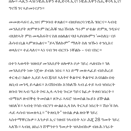
ዘሎ። ሓጺን ሓዝ ነዊሕ እዋን ቀሊድናላ ኢና፣ ነዊሕ እዋን ስሒቕናላ ኢና፣
ግናኸ ገና ኣይመነናያን።
መመጽሓፍና ሒዝና ምንባብ ቀጸልና። ብዘይዘረባ ነዊሕ ገበርና። ኣብቲ
መንእሰያት ጽምዋኦም ከርሕቑ ዝራኸብሉ ግሩም ሆቴል፡ ድምጺ ገዲፍና
ብህድኣት ምስ መጻሕፍትና ስለ ዘዕለልና ባህ ኣይበሎምን ‘መስለኒ፡ ናይ
ሕሳብ ቢል ኣምጽኡልና። “ይኣኽለኩም” ማለት ስለ ዝዀነ ተንሲእና
ወጻእና። ተፈላለና። ኣነ ናብ ገዛ ብርሃኑ ነቐልኩ – ናብ ናስር።
በተን ኣወዳት ዝጽበያ መንእሰያት ዘሎዋኦ ቦታ ገይረ ሓለፍኩ። ገለ
መንእሰያት ነው ነጀው ይብሉ ነበሩ። ኣነ ድማ መጽሓፈይ ብድሕረይ
ቀርቂረ፡ ክልተ ኢደይ ኣብ ጁባይ ኣእትየ ቅልጥፍ ቅልጥፍ እናበልኩ በቲ
ጸቢብ መገዲ ይሓልፍ። እናሸበብኩ እንከለኹ ኣብ ፊተይ ኣብ ዝነበረት
ጸባብ ገዛ ኣብ ዓራት ኮፍ ኢላ ሓንቲ ጐርዞ ዓይና ከፊታ ትጽበ ነበረት።
ብማዕዶ ጽብቕቲ ትመስል። ጸጕራ ኣፍሮ ዝመስል ኰይኑ ዕዅልል
ዝበለ’ዩ። ኣብቲ ሃሳስ ብርሃን ውልዕ ኢላ ከኣ ትርኣይ ነበረት። ሽዑ’ዩ ከኣ
ሓደ ሓሳብ ዝመጽኣኒ። “ትጽቢት” ዝብል ቃል ጽቡቕ ገይረ
ኣስተማቐርኩዎ። እንታይ ኢና ንጽበ፧ ንኣብነት ኣነ፡ ሕጂ 28 ዓመት ገይረ
ኣለኹ። ኣብዚ ዕስራን ሸሞንተን ዓመታት ዝኣከብኩዎ ብዙሕ ነገራት