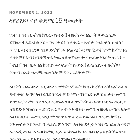
POSTED
NOVEMBER 1, 2022
ON
ዳየሪየይ፣ ናይ ቅድሚ 15 ዓመታት
ገንዘብ ካብ ዘይሕዝ ክንደይ ኰይኑ፧! ብዙሕ መዓልታት። ወርሒዶ
ይኸውን፧ ኣይኣክልን’ዩ። ግና ንኣይስ ነዊሑኒ። ኣብታ ገዛይ ዋላ ዝብላዕ
መግቢ ኣይነበረን። ካበይ ደኣ’ሞ ይብላዕ ኣነ፧ ኣጋጣሚታት’ዮም ክምግቡኒ
ቀንዮም፣ ኣብ ከብድኻ ዝኣትዉ ዘይጠቕሙ ቍሩጽራጽ ነገራት ጥራሕ።
“ጸጊበ” ካብ ዘይብል ክንደይ መዓልታት ኰይኑ፧! ፈላጢየይ ብዙሕ’ዩ፣
ገንዘብ ስኢነ ዝጠሚ ዝመስሎም ግን ሒደት’ዮም።
ኣቤት’ባ ዘሎ ቍሪ! ነዚ ቍሪ ዝምክት ምቘት ካበይ ክረኽቦ እኽእል፧ ኣብዛ
ጽብቕቲ፡ ኣብዛ ካብ ልበይ ዝፈትዋ ከተማ ብዝኸድኩዎ ሽታታት መግቢ
ይጎንፉኒ’ዮም። ግና ንኣይ ኣይኰኑን። ብጥምየት ተሓስየ በቲ ጐደናታታ
ክኸይድ እንከለኹ – ይገርመኒ። ኣብቲ ኣብያተ መግቢ ብዙሕ መግቢ ኣሎ።
ኣብ ኣብያተ መግቢ ጸጊቦም ዝገደፉዎ ተረፍ ይጓሓፍ። ንኣይን ከማይ
ዝኣመሰሉን ክንሓስብ ሓይሊ ምሃበና። ኣብቲ ድኳናት ዝተንጠልጠለ ባናና፡
ኣራንሺ ወዘተ ኣሎ። ከምዚ ኢሉ እንከሎ፡ ካብኡ ክትበልዕ ኣይትኽእልን።
ንሱ ንዝጠመየ ኣይኰነን። ንሱ፡ ገንዘብ ንዘሎዎ’ዩ።