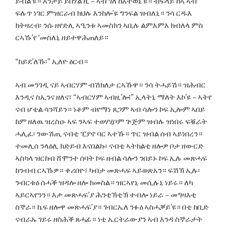
ይብል’ዩ። እንታይ ይበሃል’ዚ – ኣብ ገለ ከእትወኒ’ዩ። ብፍላይ ከኣ ኣብ
ፍሉጥ ነገር ምዝርራብ ክህሉ እንከሎ’ዩ ግንፍል ዝብለኒ። ንሳ ርዱእ
ክትዛረብ፡ ንሱ ዘየድሊ ኣዒንቱ ኣመስክን ኣቢሉ ልምእምእ ክብለላ ምስ
ርኣኹ’የ ‘መስለኒ ዘይተዋሕጠለይ።
“ከይደ’ለኹ፡” ኢለዮ ዕርብ።
ኣብ መንገዲ ናይ ኣብርሃም ብሽክለታ ርኣኹዋ። ንሳ ትሓይሽ። ዝሕብር
እንዲና ስኢንና ዘለና፣ “ኣብርሃም ኣብዚ’ሎ፧” ኢላትኒ ማለት እኮ’ዩ – ኣትየ
ናብ ሆቴል ሳንሻይን። ነቶም ብየማነ ጸጋም ኣብ ሳሎን ኮፍ ኢሎም ኣበይ
ከም ዘለዉ ዝረስዑ ኣፍ ንኣፍ ተወሃሂቦም ጕጅም ዝብሉ ዝነበሩ ፍቑራት
ሓሊፈ፡ ንውሽጢ ናብቲ ፒያኖ ባር ኣተኹ። ጥር ዝብል ሰብ ኣይነበረን።
ተመሊሰ ንላዕሊ ክድይብ እናበልኩ፡ ናብቲ ኣትክልቲ ዘሎዎ ቦታ ዘውርድ
ኣስካላ ዝርከብ ሸሞንተ ሰባት ኮፍ ዘብል ሳሎን ንበይኑ ኮፍ ኢሉ መጽሓፍ
ከንብብ ርኣኹዎ። ቀሪበዮ፣ ካብታ መጽሓፍ ኣይወጽአን። ፍሽኽ ኢሉ፡
ንብርቱዕ ሰሓቕ ዝዳሎ ዘሎ ክመስል። ዝርኣየኒ መሲሉኒ ነይሩ። ለካ
ኣይርኣየንን። እታ መጽሓፍ’ያ ሕንቲኽቲኽ ተብሎ ነይራ – መግዛእቲ
ስኞራ። ኬፍ ዘሎዋ መጽሓፍ’ያ። ገብርኤለ ንፉዕ ኣስሓቓይ’ዩ። በቲ ከቢድ
ናብራኡ ገይሩ ዘስሕቕ ጸሓፊ። ነቲ ኤርትራውያን ኣብ እንዳ ስኞራታት