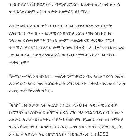
ዝዓበየ ፈለግ ቪክቶርያ ድማ ብጫፍ ደንደሱ በጨቕ-በጨቕ ክብል ምስ
ዝተፈላለየ ድምጺ እንስሳታት ተወሃሂዱ ይስማዕ።
ኣብቲ መካነ-እንስሳታት፡ ካብ-ናብ ሓጹር ዝተፈላለዩ እንስሳታት
እናተዓዘብና፡ ኣብ ምብራቓዊ ሸነኽ ናይታ ደሴት፡ ዝተኣከቡ ሰባት
ንኣቓልቦና ሰሓቡዎ። ኣብ ማእከሎም፡ ሓወልቲ ናይ ሓደ ቺምፓንዚ
ተተኺሉ ይርአ፣ ኣብ እግሩ ድማ “ዛካዮ፡ 1963 – 2018” ዝብል ጽሑፍ
ይንበብ። ኣብ ጐድንና ንዝነበረት ሰበይቲ፡ ንምንታይ ከም ዝተኣከቡ
ሓተትኩዋ።
“ሎሚ፡ መዓልቲ ዛካዮ እዩ። ውዕለቱ ንምዝካርን ብኡ ኣቢልና ድማ ንዕቃበ
እንስሳታት ኣበርቲዕና ክንሰርሕ ቃል ንኽንኣቱን ኢና ተኣኪብና ዘለና፡” ኢላ
ሓንቲ ወረቐት ኣቐበለትኒ።
“ዛካዮ” ዝብል ቃል፡ ኣብ ኣርእስቲ ደርፊ ናይ ህቡብ ኡጓንዳዊ ደራፋይ
ኪንግ ዛሃ ሰሚዐዮ ነበርኩ’ሞ፡ ብደረጃ ሃገር ዝጽንበል ዓቢዪ ሰብ ክኸውን
ኣለዎ ኢለ ሓሰብኩ። ነቲ ወረቐት ከንብቦ ምስ ጀመርኩ ግን ካብ ግምተይ
ዝርሓቐ ደኣ ጸንሐ፣ ዛካዮ ኣብ ትሕቲ መካን ካብ ዝርከቡ ቺምፓንዚታት
ምብራቕ ኣፍሪቃ፡ እቲ ዝሸምገለ ከም ዝነበረን ኣብቲ ብ1952