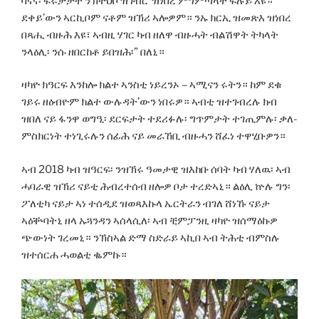
ባናና፡ ፍሩታታት ንኽትህቦ ዝገብሮ ዝነበረ ምግምጣላት ፍሉይ እዩ።
ደቀይ’ውን ኣርኪቦም ናቶም ዝኽሪ ኣሎዎም። ንኡ ክርኢ ዝመጽእ ዝነበረ
በጻሒ ብዙሕ እዩ፣ ኣብዚ ሃገር ካብ ዘለዋ ብዙሓት ብልሽዋት ትካላት
ንላዕሊ፡ ንሱ ዘበርከቶ ይበዝሕ፡” በለኒ።
ዛካዮ ክዓርፍ እንከሎ ክልተ ኣንስቲ ነይረንኦ – ኣሚናን ሩትን። ከም ደቁ
ገይሩ ዘዕብዮም ክልተ ውሉዳት’ውን ነበሩዎ። ኣብቲ ዝተገብረሉ ክብ
ዝበለ ናይ ፋንዋ ወግዒ፡ ደርፍታት ተደሪፉሉ፡ ግጥምታት ተገጢምሉ፡ ቃለ-
ምስክርነት ተነጊሩሉን ሰፊሕ ናይ መራኸቢ ብዙሓን ሸፈነ ተዋሂቡዎን።
ኣብ 2018 ካብ ዝዓርፍ፡ ንዝኽሩ ዓመታዊ ዝእከቡ ሰባት ካብ ሃለዉ፡ ኣብ
ሓባራዊ ዝኽሪ ናይቲ ሕብረተሰብ ዘሎዎ ቦታ ተረድኣኒ። ልዕሊ ኵሉ ግን፡
ፖለቲካ ናይታ ኣነ ተሰዲደ ዝወጻእኩላ ኤርትራን ብገለ ሸነኹ ናይታ
ኣዕቝባትኒ ዘላ ኡጓንዳን ኣሰላሲለ፡ ኣብ ቺምፓንዚ ዛካዮ ዝሰማዕኩዎ
ጭውነት ገረመኒ። ንኽስኣል ድማ ስድራይ ኣኪበ ኣብ ትሕቲ ብምስሉ
ዝተሰርሐ ሓወልቲ ቈምኩ።