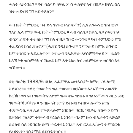
ሓለፋ ኣይነበረን። ናብ ሳልሳይ ክፍሊ ምስ ሓለፍና ኣብ በበይኑ ክፍሊ ስለ
ዝተመደብና ግን ኣይቀጸለን።
ኣብ ቤት ትምህርቲ ዓብደላ ጎናፍር (ኣስላምያ) ኢና እንመሃር ዝነበርና፣
ንእስ ኢላ ምጭውቲ ቤት-ትምህርቲ። ኣብ ሳልሳይ ክፍሊ ናይ ሶፍያ ቦታ
ብሳምራዊት ተተክአ፣ ግን ከኣ ብዘይ ንቡር መንገዲ። ካብ ትምህርቲ ምስ
ተፈደስና ክሳዕ ድኳኖም (ሓድሽዓዲ) ይጐያ። ንምንታይ ከምኡ ይገብር
ከም ዝነበርኩ ኣይፈልጥን። ንሳ’ውን ንኣሕዋታ ኣየሰምዓትለይን። ቈልዓ
ከለኻ ነቲ ዝስምዓካ ብኸመይ ከም እትገልጾ ካብ ዘይምፍላጥ ዝሰዓበ እዩ
ዝኸውን።
በቲ ግዜ’ቲ፡ 1988/9፡ ባህሊ ኣፈቓቕራ መንእሰያት ከምዚ ናይ ሎሚ
ኣይነበረን። ንደቂ ገዛውትና ዝፈተውወን ወይ’ውን ኣዕሩኽተን ኣወዳት
ክረኽቡወን ናብ ገዛውትና እዮም ዝመጽኡ ዝነበሩ። ገለኦም’ውን ዳርጋ ደቂ
ገዛውትኻ ይቕየሩ። ንብዙሓት ድማ ደብዳበ የብጽሓሎምን እገለ
ትጽውዓኪ ኣላ ኢለ የውጽኣሎም ነበርኩ። ዓርኪ ዓበይቲ ክኸውን ድማ
በቓዕኩ፣ ገለኦም ቀቝሩብ የዕልሉኒ ነበሩ። ብኦም ኰነ ብኣታተን ኣቓልቦ
ይረክብ ስለ ዝነበርኩ ድማ ተፈትዩኒ ነበረ። ኣብ ርእሲኡ’ውን ትምህርቲ
የረድኡንን ንሲነማይ ይህቡኒን ነበሩ።