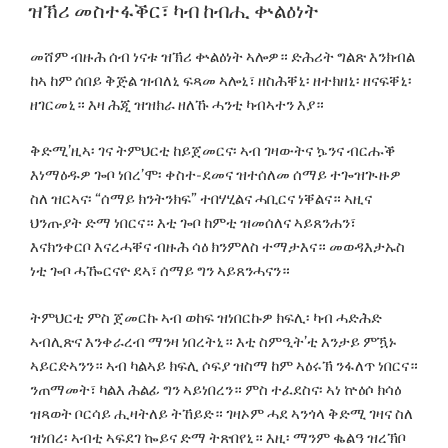
ON
ዝኽሪ መስተፋቕር፣ ካብ ከብሒ ቍልዕነት
መሸም ብዙሕ ሰብ ነናቱ ዝኽሪ ቍልዕነት ኣሎዎ። ድሕሪት ግልጽ እንክብል
ከኣ ከም ሰበይ ቅጅል ዝብለኒ ፍጻመ ኣሎኒ፣ ዘስሕቐኒ፡ ዘተክዘኒ፡ ዘናፍቐኒ፡
ዘገርመኒ። እዛ ሕጂ ዝዝክራ ዘለኹ ሓንቲ ካብኣተን እያ።
ቅድሚ’ዚኣ፡ ገና ትምህርቲ ከይጀመርና፡ ኣብ ገዛውትና ኴንና ብርሑቕ
እነማዕዱዎ ጐቦ ነበረ’ሞ፡ ቀስተ-ደመና ዝተሰለመ ሰማይ ተጐዝጒዙዎ
ስለ ዝርኣና፡ “ሰማይ ክንትንክፍ” ተበሃሂልና ሓቢርና ነቐልና። ኣዚና
ህንጡያት ድማ ነበርና። እቲ ጐቦ ከምቲ ዝመሰለና ኣይጸንሐን፣
እናክንቀርቦ እናረሓቐና ብዙሕ ሳዕ ክንምለስ ተማታእና። መወዳእታኡስ
ነቲ ጐቦ ሓዀርናዮ ደኣ፣ ሰማይ ግን ኣይጸንሓናን።
ትምህርቲ ምስ ጀመርኩ ኣብ ወከፍ ዝነበርኩዎ ክፍሊ፡ ካብ ሓድሕድ
ኣብሊጽና እንቀራረብ ማንዛ ነበረትኒ። እቲ ስምዒት’ቲ እንታይ ምዃኑ
ኣይርድኣንን። ኣብ ካልኣይ ክፍሊ ሶፍያ ዝስማ ከም ኣዕሩኽ ንፋለጥ ነበርና።
ንጠማመት፣ ካልእ ሕልፊ ግን ኣይነበረን። ምስ ተፈደስና፡ ኣነ ኵዕሶ ክሳዕ
ዝጻወት ቦርሳይ ሒዛትለይ ትኸይድ። ገዛኦም ሓደ ኣንጎላ ቅድሚ ገዛና ስለ
ዝነበረ፡ ኣብቲ ኣፍደገ ኰይና ድማ ትጽበየኒ። እዚ፡ ማንም ቈልዓ ዝረኽቦ