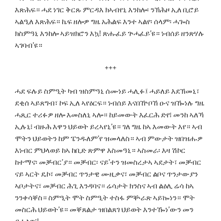
እጽሕፍ። ሓደ ነገር ቅርጹ ምርዳእ ክኣብየኒ እንከሎ፡ ንኽሕዞ ኢለ ቢሮይ
ኣልዒለ እጽሕፍ። ኬፍ ዘሎዎ ግዜ አሕልፍ እንተ ኣልየ፡ ሰላም፡ ሓጐስ
ክስምዓኒ እንከሎ ኣይዝክሮን እኳ! ጽሑፈይ ጕሓፈይ’ዩ። ነብሰይ ዘንጽሃሉ
ኣገባብ’ዩ።
+++
ሓደ ፍሉይ ስምዒት ካብ ዝስምዓኒ ሰሙነይ ሓሊፉ፤ ሓይለይ እደኽመኒ፣
ደቂሰ ኣይጸግብ፣ ኮፍ ኢለ ኣየዕርፍ። ነብሰይ እናበዅቦኸ ዑና ዝዀነሉ ግዜ
ሓጺር ተሪፉዎ ዘሎ እመስለኒ ኣሎ። ከይመውት እፈርሕ ድየ፧ መንከ ኣለኻ
ኢሉኒ፧ ብዙሕ እዋን ህይወት ይረኣየኒ’ዩ። ገለ ግዜ ከኣ እመውት እየ። ኣብ
ሞትን ህይወትን ከም ፔንዱለም’የ ዝመላለስ። ኣብ ምውታት ዝበዝሑዎ
እነብር ምህላወይ ከኣ ከቢድ ጽምዋ እስመዓኒ። ኣስመራ፡ እዛ ሽኮር
ከተማና፡ መቓብር’ያ። መቓብር፡ ናይ’ተን ዝመስረታኣ ኣደታት፣ መቓብር
ናይ ኣርት ዴኮ፣ መቓብር ጥንታዊ ሙዚቃና፣ መቓብር ልቦና ጥንታውያን
ኣቦታትና፣ መቓብር ሕጊ እንዳባና። ሬሳታት ክንስና ኣብ ልዕሊ ሬሳ ከኣ
ንንቀሳቐስ። ስምዒት ሞት ስምዒት ተስፋ ምቝራጽ ኣይኰነን። ሞት
መስርሕ ህይወት’ዩ። መቐጸልታ ዝበልጸገ ህይወት እንተዀነ’ውን መን