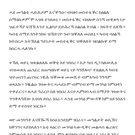
ሓደ መዓልቲ ሓድሕዶም እና’ዋግዑ፡ ብዛዕባ መስተፋቕር ከዕልሉ
ሰማዕኩዎም’ሞ ኣዝዩ ደንጸወኒ። መስተፋቕር ብዘሎዎ ስንኻ መዊጽካ ነታ
ዝፈተኻያ ፍሽኽ እንተ ኢልካያ ደድሕረኻ ሰልሰል ትብል – ክፍትኖ ደለኹ።
ካብቲ ሰማይ ክንትንክፍ ዝኸድናዮ ጐቦ ዝቐለለ መሰለኒ። ካብቲ ባዕልኻ
ክትሰርሖ እትኽእል ዓይነታት መስተፋቕር ዝቐለለት ዝበልኩዋ ድማ
ክሰርሓ ሓለንኩ።
ተኽሊ ወይኒ ዝጽልጸለሉ ወቕቲ እዩ ዝነበረ። እታ ካብ ዲጋ ክለውሊዕ
ብዝመጽአ ጨንፈር ዘጠጣዕኩዋ ወይኒ ናይ ካንሸሎና፡ ተጸልጺላ ካብቲ
ዝተጠናነገ ጨናፍር ነዊሕ ዝቕመቱ መመሺተ ብምእካብ ንግዳም
ወጻእኩ። ንቘልዑ ገዛውትና ሓሓደኦም ብምሃብ ድማ መንካዕ ንምህዳን
ተዋፈርና። ጸሓይ ዓራርቦ ስለ ዝነበረ እናተሓምበባ ኣብ ሰማያት ገዛውትና
ጥንቅላዓሸው እናበላ ይበራ ነበራ። ሓንቲ መንካዕ ምውዳቕ ከም ዘይንስእን
ድማ ተተስፍየ ነበርኩ።
ወዮ መንካዓት እናሸዀኻ ክሳዕ እንደክም ገበራና። መዓልታት ወሲኽና
ክቐንዓና ኣይከኣለን። እቲ ጻዕርና፡ መንካዕ ኣውዲቕና መልሓሳ ቈሪጽና
ንምውሳድ እዩ ዝነበረ። ተስፋ ምስ ቀበጽኩ፡ በቲ ዝተረፈ ነገራት ገይረ