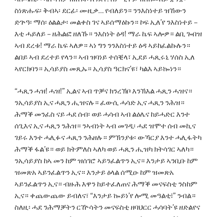
ስነጽሑፍ፡ ቅብኣ፡ ደርፊ፡ ሙዚቃ… የብለይን። ንንእስነተይ ዝኸውን
ድጕዓ፡ ማሰ፡ ዕልልታ፡ መልቀስ ገና ኣይሰማዕኩን። ኮፍ ኢለ’የ ንእስነተይ –
እቲ ሓይለይ – ዘሕልፎ ዘለኹ። ንእስነት ዕዳ! ማራ ኬፍ ኣሎዎ። ልቢ ጐበዝ
ኣብ ደረቱ! ማራ ኬፍ ኣለዎ። ኣነ ግን ንንእስነተይ ዕዳ ኣይከፈልኩሉን።
ልበይ ኣብ ደረተይ የላን። ኣብ ዝባነይ ተሰቒላ፣ ኢደይ ሓጺሩኒ ሃሰስ ኢለ
ኣየርክባን። ኢሳይያስ መጺኡ። ኢሳያስ ዓርክና’ዩ፣ ካልእ ኣይኰነን።
“ሓጺን ሓዝ! ሓዝ!” ኢልና ኣብ ጥቓና ክንረኽቦ እንኽእል ሓጺን ሓዝና።
ንኢሳይያስ ኢና ሓጺን ሒዝናሉ። ፈውሲ ሓሳድ ኢና ሓጺን ንሕዝ።
ሕማቕ መንፈስ ናይ ሓደ ሰብ፡ ወይ ሓሳብ ኣብ ልዕሌና ከይሓድር እንተ
ሰጊእና ኢና ሓጺን ንሕዝ። ንኣብነት ኣብ መገዲ፡ ሓደ ዝሞተ ሰብ መኪና
ገይሩ እንተ ሓሊፉና ሓጺን ንሕዘሉ። ምኽንያቱ፡ ውኻርያ እንተ ሓሊፋትካ
ሕማቕ ፋል’ዩ። ወይ ክትምለስ ኣለካ ወይ ሓጺን ሒዝካ ክትሳገር ኣለካ።
ንኢሳይያስ ከኣ መን ከም ዝሰገሮ ኣይንፈልጥን ኢና። እንታይ ኣንቢቡ ከም
ዝመጽአ ኣይንፈልጥን ኢና። እንታይ ዕላል ሰሚዑ ከም ዝመጽአ
ኣይንፈልጥን ኢና። ብዙሕ እዋን ከይተፈለጠና ሕማቕ መናፍስቲ ንስከም
ኢና። ቀጨውጨው ይብለና፣ “እንታይ ኰይነ’የ ሎሚ መዓልቲ፧” ንብል።
ስለዚ፡ ሓደ ንሕማቓትን ርዅሳትን መናፍስቲ ዘባህርር ሓሳባት’ዩ ዘድልየና