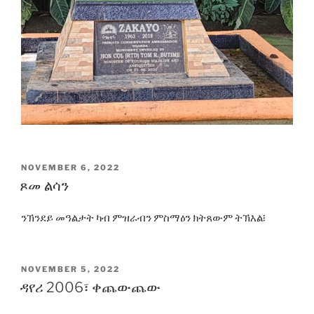
POSTED
NOVEMBER 6, 2022
ON
ጾመ ልሳን
ንኽንደይ መዓልታት ካብ ምዝራብን ምስማዕን ክትጸውም ትኽእል፧
POSTED
NOVEMBER 5, 2022
ON
ዳየሪ 2006፣ ቀጨውጨው