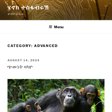
Skip
ሄኖክ ተስፋብሩኽ
to
ቍሸት ጽሑፍ
content
Menu
CATEGORY:
ADVANCED
POSTED
AUGUST 14, 2024
ON
ጭውነት ዛካዮ