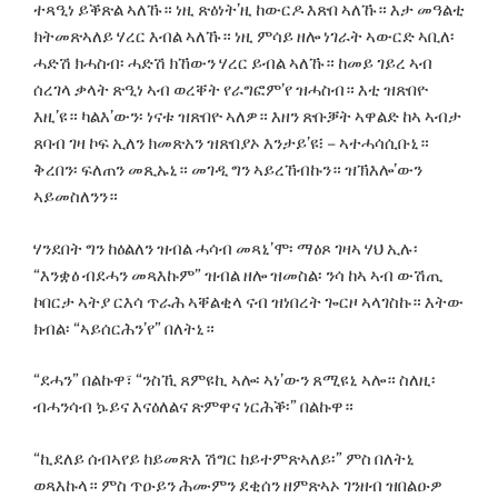
ተጻዒነ ይቕጽል ኣለኹ። ነዚ ጽዕነት’ዚ ከውርዶ እጽበ ኣለኹ። እታ መዓልቲ
ክትመጽኣለይ ሃረር እብል ኣለኹ። ነዚ ምሳይ ዘሎ ነገራት ኣውርድ ኣቢለ፡
ሓድሽ ክሓስብ፡ ሓድሽ ክኸውን ሃረር ይብል ኣለኹ። ከመይ ገይረ ኣብ
ሰረገላ ቃላት ጽዒነ ኣብ ወረቐት የራግፎም’የ ዝሓስብ። እቲ ዝጽበዮ
እዚ’ዩ። ካልእ’ውን፡ ነናቱ ዝጽበዮ ኣለዎ። እዘን ጽቡቓት ኣዋልድ ከኣ ኣብታ
ጸባብ ገዛ ኮፍ ኢለን ክመጽአን ዝጽበያኦ እንታይ’ዩ፧ – ኣተሓሳሲቡኒ።
ቅረበን፡ ፍለጠን መጺኡኒ። መገዲ ግን ኣይረኸብኩን። ዝኽእሎ’ውን
ኣይመስለንን።
ሃንደበት ግን ከዕልለን ዝብል ሓሳብ መጻኒ’ሞ፡ ማዕጾ ገዛኣ ሃህ ኢሉ፡
“እንቋዕ ብደሓን መጻእኩም” ዝብል ዘሎ ዝመስል፡ ንሳ ከኣ ኣብ ውሽጢ
ኮበርታ ኣትያ ርእሳ ጥራሕ ኣቐልቂላ ናብ ዝነበረት ጐርዞ ኣላገስኩ። እትው
ክብል፡ “ኣይሰርሕን’የ” በለትኒ።
“ደሓን” በልኩዋ፣ “ንስኺ ጸምዩኪ ኣሎ፡ ኣነ’ውን ጸሚዩኒ ኣሎ። ስለዚ፡
ብሓንሳብ ኴይና እናዕለልና ጽምዋና ነርሕቕ፡” በልኩዋ።
“ኪደለይ ሰብኣየይ ከይመጽእ ሽግር ከይተምጽኣለይ፡” ምስ በለትኒ
ወጻእኩላ። ምስ ጥዑይን ሕሙምን ደቂሰን ዘምጽኣኦ ገንዘብ ዝበልዑዎ