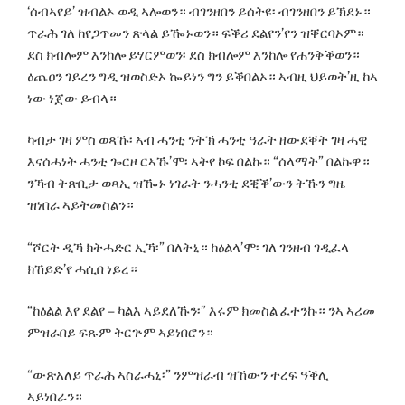
‘ሰብኣየይ’ ዝብልኦ ወዲ ኣሎወን። ብገንዘበን ይሰትዩ፡ ብገንዘበን ይኽደኑ።
ጥራሕ ገለ ከየጋጥመን ጽላል ይዀኑወን። ፍቕሪ ደልየን’የን ዝቐርባኦም።
ደስ ክብሎም እንከሎ ይሃርምወን፡ ደስ ክብሎም እንከሎ የሐንቅቕወን።
ዕጨዐን ገይረን ግዲ ዝወስድኦ ኰይነን ግን ይቕበልኦ። ኣብዚ ህይወት’ዚ ከኣ
ነው ነጀው ይብላ።
ካብታ ገዛ ምስ ወጻኹ፡ ኣብ ሓንቲ ንትኽ ሓንቲ ዓራት ዘውደቐት ገዛ ሓዊ
እናሰሓነት ሓንቲ ጐርዞ ርኣኹ’ሞ፡ ኣትየ ኮፍ በልኩ። “ሰላማት” በልኩዋ።
ንኻብ ትጽቢታ ወጻኢ ዝዀኑ ነገራት ንሓንቲ ደቒቕ’ውን ትኹን ግዜ
ዝነበራ ኣይትመስልን።
“ሾርት ዲኻ ክትሓድር ኢኻ፡” በለትኒ። ከዕልላ’ሞ፡ ገለ ገንዘብ ገዲፈላ
ክኸይድ’የ ሓሲበ ነይረ።
“ከዕልል እየ ደልየ – ካልእ ኣይደለኹን፡” እሩም ክመስል ፈተንኩ። ንኣ ኣሪመ
ምዝራበይ ፍጹም ትርጕም ኣይነበሮን።
“ውጽአለይ ጥራሕ ኣስራሓኒ፡” ንምዝራብ ዝኸውን ተረፍ ዓቕሊ
ኣይነበራን።