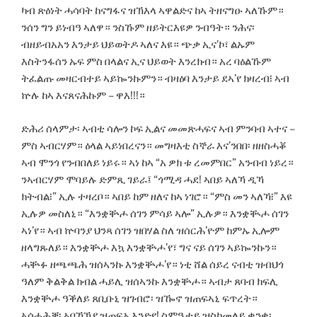
ካብ ጽዕነት ሓሳባት ከናግፋና ዝኽእላ ኣዋልድና ከኣ ትዘናግዑ ኣለኹም።
ንሰን ግን ይነብዓ ኣለዋ። ንስኹም ዘይትርእዩዎ ንብዓት። ንሕና፡
ብዘይብአአን እንታይ ህይወትዶ ኣለና እዩ። ጭቃ ኢና’ኮ፣ ልኡም
እስትንፋሰን ኡፍ ምስ በላልና ኢና ህይወት እንረክብ። አረ ባዕልኹም
ትፈልጡ መዛርብተይ ኣይኰንኩምን። ብዛዕባ እንታይ ደኣ’የ ክዛረብ፧ ኣብ
ኵሉ ከኣ እናጸናሕኩም – ዋእ!!!።
ድሕሪ ሰላምታ፡ ኣብቲ ሳሎን ኮፍ ኢልና መመጽሓፍና ኣብ ምንባብ ኣተና –
ምስ ኣብርሃም። ዕላል ኣይነበረናን። መግዛእቲ ስኞራ እና’ንበበ፡ ዘዘስሓቖ
ኣብ ሞንጎ የንብበለይ ነይሩ። ኣነ ከኣ “አ ዎክ ቱ ረመምበር” አንብብ ነይረ።
ንኣብርሃም ሞባይሉ ድምጺ ገይራ፤ “ጎሚዳ ሓደ! ኣበይ ኣለኻ ዲኻ
ክትብል፧” ኢሉ ተዛረቦ። ኣበይ ከም ዘለና ከኣ ነገሮ። “ምስ መን ኣለኻ፧” እዩ
ኢሉዎ መስለኒ። “እንቋቝሖ ሰገን ምሳይ ኣሎ” ኢሉዎ። እንቋቚሖ ሰገን
ኣነ’የ። ኣብ ኵባንያ ህንጻ ሰገን ዝበሃል ስለ ዝሰርሕ’ዮም ከምኡ ኢሎም
ዘላግጹለይ። እንቋቝሖ እኳ እንቋቝሖ’የ፣ ግና ናይ ሰገን ኣይኰንኩን።
ሓቝፉ ዘጫጫሕ ዝሰኣንኩ እንቋቝሖ’የ። ነቲ ሸል ሰይረ ናብቲ ዝብህጎ
ዓለም ቅልቅል ክብል ሓይሊ ዝሰኣንኩ እንቋቝሖ። ኣብታ ጸባብ ክፍሊ
እንቋቝሖ ዓቕለይ ጸቢቡኒ ዝገብሮ፡ ዝዀኖ ዝጠፍኣኒ ፍጥረት።
ኣሰሓሕቓ፡ ኣበኻኽያ ዝጠፍኦ እንድየ! ስምዒተይ ዝስከመለይ ቋንቋ፡