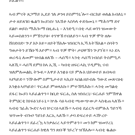
ይፈልጥ፧!
ኣብ ምናት ጸጋማይ ኢደይ ገለ ቃንዛ ይስምዓኒ’ሎ። ብርከይ ወለል እብለኒ።
ታተ ዘይጸገበ ቈልዓ ኰይነስ፡ ንእሽቶ ኣስካላ ተድክመኒ። ማሕጎማ ድየ
ደልየ፡ ወይስ ማሕጐማ በዚሑኒ – እንድዒ። በቲ ሓደ ወገን ዝመውት
ኣይመስለንን። ምኽንያቱ፡ ተሃዋኽ የብለይን። ኣብ ጥቓ ሞት ዘሎ
ሸበድበድ፡ ጕያ እኮ እዩ። ዘይትኽእሎ ዝነበርካ ኢኻ እትኽእል። ሰባትን
ዓወታትን ይኸቡኻ እዮም። ኣብ ጥቓ ሞት፡ ታህዋኽን ጕያን’ዩ። ኣነ ደኣ
ወሪዱኒ ለመም ዝብል ዘለኹ – ሓሰኻ። ኣንቲ ሓሰኻ ነብሰይ ትሰምዒዶ
ኣለኺ። ሓሰኻ ደምበ ከኣ ኢኺ – ካብቲ ዘፍርሓኪ ሃዲምኪ ናብ
ዝለምለመልኪ ትጐዪ። እዋይ እንቋዕ ናይ ምሉእ ህይወተይ ጸብጻብ
ኣየካይድ። ንዅሎም ስምዒታተይ ኣኪበ፡ ኣበል ዘይብሉ ዓውደ መጽናዕቲ
እንቋዕ ኣየካይድ፣ ጥርሐይ ምወጻእኩ። ምተኸሻሕኩ። ሓንቲ መዓልቲ
ደፋር ኰይነ ኣይፈልጥን። ከቢድ ፍርሒ ስለ ዝነበረኒ፡ ፍርሐይ ንምኽዋል
ትምህርቲ ክነፍዕ ነይሩኒ። ኵሉ ሳዕ ኣብቲ ጫውጭውታ ኣስቂጠ ኣለኹ።
ኣብቲ ገፊሕ ጐደና ኣብ ኵርናዕ ኣለኹ። ኣብቲ ደፊርካ ብምሉእ ዓይንኻ
ዝጥመት ብጐቦ ዓይነይ እርኢ ኣለኹ። ታባ ድፍረተይ ሓዅረዮ
ኣይፈልጥን። ደፊረ’ኳ ኣንቃዕሪረ ኣይጥምቶን። መን ከም ዝመሃረኒ
ኣይፈልጥን ፍርሐይ ከዊለ ግን ጽቡቕ ገይረ’የ ዝኽእሎ። ኣብቲ ቈልዑ