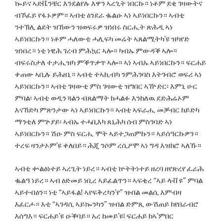
ኰይና ኣድቬንቼር እንደልየሉ እዋን ኣረጊት ነበርኩ። ነቶም ደቂ ገዛውትና
ብኾፈይ የፋኑዎም። ኣብቲ ዕንደራ ቈልዑ ኣነ ኣይነበርኩን። ኣብቲ
ንተኽሊ ልደት ዝኸውን ዝወፍሩዎ ዝነበሩ ስርሒት ጽሕዲ ኣነ
ኣይነበርኩን። ነቶም ሓለውቲ ሓሊፍካ መሬት ኣጸልሚትካ’ዩ ዝካየድ
ዝነበረ። ነቲ ነዊሕ ገረብ ምሕኳር ኣሎ። ካብኡ ምውዳቕ ኣሎ።
ብፍሩስታለ ተታሒዝካ ምቕጥቃጥ ኣሎ። ኣነ ኣብኡ ኣይነበርኩን። ፍርሐይ
ቀጠው ኣቢሉ ይሕዘኒ። ኣብቲ ተኣኪብካ ንምሕንባስ እትገብሮ ወፍሪ ኣነ
ኣይነበርኩን። ኣብቲ ገዛውቲ ምስ ገዛውቲ ዝግበር ኣዅድር፡ እምኒ ሁር
ምባል፡ ኣብቲ ወዲን ጓልን ብጸልማት ክሓልፉ እንከለዉ ደድሕሬኦም
እናኸድካ ምጽንታው ኣነ ኣይነበርኩን። ኣብቲ ኣፍራሒ መቓብር ከይድካ
ማንቲለ ምጕያይ፡ ኣብኡ ተሓቢእካ ጸኒሕካ ሰብ ምስንባድ ኣነ
ኣይነበርኩን። ሽዑ ምስ ፍርሒ ሞት ኣይተጋጠምኩን። ኣይሰዓርኩዎን።
ተረፍ ዛንታኦም’ዩ ቀለበይ። ሕጂ ንሶም ረሲዖሞ ኣነ ግዳ እዝክሮ ኣለኹ።
ኣብቲ ቍልዕነተይ ኣረጊት ነይረ። ኣብቲ ኵትትነተይ ዘረባ ዘየጽረየ ፈራሕ
ቈልዓ ነይረ። ኣብ ዕድመይ ነቢረ ኣይፈልጥን። ኣፍቂረ “ኣይ ላቭ ዩ” ምባል
ኣይተብዕን። ነቲ “ኣይፋል! ኣየፍቅረካን’የ” ዝብል መልሲ እምብዛ
እፈርሖ። እቲ “ኣገዳሲ ኣይኰንካን” ዝብል ድምጺ ውሽጠይ ከየበራብሮ
እሰግእ። ፍርሐይ’ዩ ዑቕባይ። አረ ከመይ’ዩ፧ ፍርሐይ ከኣ’ምበር