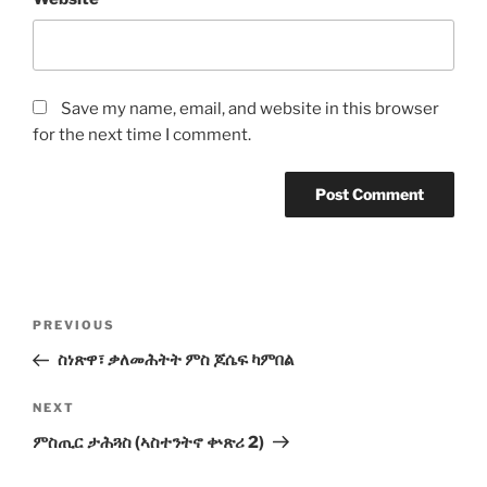
Save my name, email, and website in this browser
for the next time I comment.
Post
Previous
PREVIOUS
navigation
Post
ስነጽዋ፣ ቃለመሕትት ምስ ጆሴፍ ካምበል
Next
NEXT
Post
ምስጢር ታሕጓስ (ኣስተንትኖ ቍጽሪ 2)