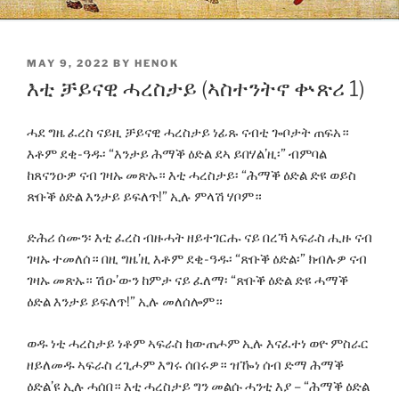
POSTED
MAY 9, 2022
BY
HENOK
ON
እቲ ቻይናዊ ሓረስታይ (ኣስተንትኖ ቍጽሪ 1)
ሓደ ግዜ ፈረስ ናይዚ ቻይናዊ ሓረስታይ ነፊጹ ናብቲ ጐቦታት ጠፍአ።
እቶም ደቂ-ዓዱ፡ “እንታይ ሕማቕ ዕድል ደኣ ይበሃል’ዚ፡” ብምባል
ከጸናንዑዎ ናብ ገዛኡ መጽኡ። እቲ ሓረስታይ፡ “ሕማቕ ዕድል ድዩ ወይስ
ጽቡቕ ዕድል እንታይ ይፍለጥ!” ኢሉ ምላሽ ሃቦም።
ድሕሪ ሰሙን፡ እቲ ፈረስ ብዙሓት ዘይተገርሑ ናይ በረኻ ኣፍራስ ሒዙ ናብ
ገዛኡ ተመለሰ። በዚ ግዜ’ዚ እቶም ደቂ-ዓዱ፡ “ጽቡቕ ዕድል፡” ክብሉዎ ናብ
ገዛኡ መጽኡ። ሽዑ’ውን ከምታ ናይ ፈለማ፡ “ጽቡቕ ዕድል ድዩ ሓማቕ
ዕድል እንታይ ይፍለጥ!” ኢሉ መለሰሎም።
ወዱ ነቲ ሓረስታይ ነቶም ኣፍራስ ክውጠሖም ኢሉ እናፈተነ ወዮ ምስራር
ዘይለመዱ ኣፍራስ ረጊሖም እግሩ ሰበሩዎ። ዝዀነ ሰብ ድማ ሕማቕ
ዕድል’ዩ ኢሉ ሓሰበ። እቲ ሓረስታይ ግን መልሱ ሓንቲ እያ – “ሕማቕ ዕድል