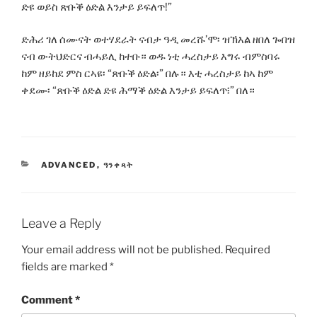
ድዩ ወይስ ጽቡቕ ዕድል እንታይ ይፍለጥ!”
ድሕሪ ገለ ሰሙናት ወተሃደራት ናብታ ዓዲ መረሹ’ሞ፡ ዝኽእል ዘበለ ጐበዝ
ናብ ውትህድርና ብሓይሊ ከተቡ። ወዱ ነቲ ሓረስታይ እግሩ ብምስባሩ
ከም ዘይከደ ምስ ርኣዩ፡ “ጽቡቕ ዕድል፡” በሉ። እቲ ሓረስታይ ከኣ ከም
ቀደሙ፡ “ጽቡቕ ዕድል ድዩ ሕማቕ ዕድል እንታይ ይፍለጥ፧” በለ።
CATEGORIES
ADVANCED
,
ዓንቀጻት
Leave a Reply
Your email address will not be published.
Required
fields are marked
*
Comment
*