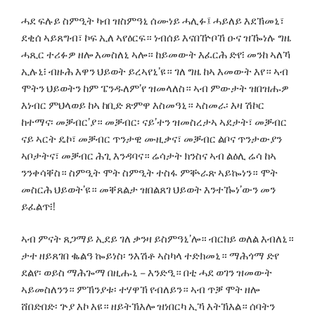
ሓደ ፍሉይ ስምዒት ካብ ዝስምዓኒ ሰሙነይ ሓሊፉ፤ ሓይለይ እደኽመኒ፣
ደቂሰ ኣይጸግብ፣ ኮፍ ኢለ ኣየዕርፍ። ነብሰይ እናበዅቦኸ ዑና ዝዀነሉ ግዜ
ሓጺር ተሪፉዎ ዘሎ እመስለኒ ኣሎ። ከይመውት እፈርሕ ድየ፧ መንከ ኣለኻ
ኢሉኒ፧ ብዙሕ እዋን ህይወት ይረኣየኒ’ዩ። ገለ ግዜ ከኣ እመውት እየ። ኣብ
ሞትን ህይወትን ከም ፔንዱለም’የ ዝመላለስ። ኣብ ምውታት ዝበዝሑዎ
እነብር ምህላወይ ከኣ ከቢድ ጽምዋ እስመዓኒ። ኣስመራ፡ እዛ ሽኮር
ከተማና፡ መቓብር’ያ። መቓብር፡ ናይ’ተን ዝመስረታኣ ኣደታት፣ መቓብር
ናይ ኣርት ዴኮ፣ መቓብር ጥንታዊ ሙዚቃና፣ መቓብር ልቦና ጥንታውያን
ኣቦታትና፣ መቓብር ሕጊ እንዳባና። ሬሳታት ክንስና ኣብ ልዕሊ ሬሳ ከኣ
ንንቀሳቐስ። ስምዒት ሞት ስምዒት ተስፋ ምቝራጽ ኣይኰነን። ሞት
መስርሕ ህይወት’ዩ። መቐጸልታ ዝበልጸገ ህይወት እንተዀነ’ውን መን
ይፈልጥ፧!
ኣብ ምናት ጸጋማይ ኢደይ ገለ ቃንዛ ይስምዓኒ’ሎ። ብርከይ ወለል እብለኒ።
ታተ ዘይጸገበ ቈልዓ ኰይነስ፡ ንእሽቶ ኣስካላ ተድክመኒ። ማሕጎማ ድየ
ደልየ፡ ወይስ ማሕጐማ በዚሑኒ – እንድዒ። በቲ ሓደ ወገን ዝመውት
ኣይመስለንን። ምኽንያቱ፡ ተሃዋኽ የብለይን። ኣብ ጥቓ ሞት ዘሎ
ሸበድበድ፡ ጕያ እኮ እዩ። ዘይትኽእሎ ዝነበርካ ኢኻ እትኽእል። ሰባትን