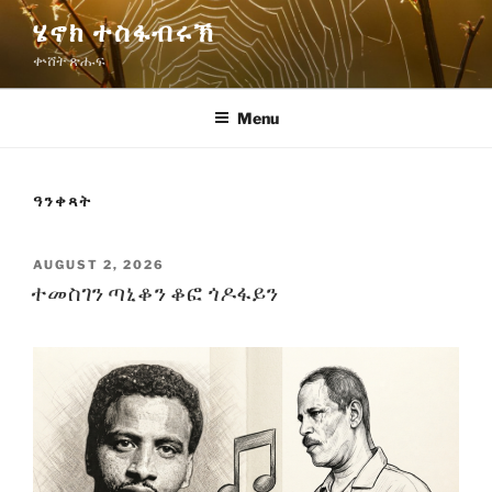
Skip
ሄኖክ ተስፋብሩኽ
to
ቍሸት ጽሑፍ
content
Menu
ዓንቀጻት
POSTED
AUGUST 2, 2026
ON
ተመስገን ጣኒቆን ቆፎ ጎዶፋይን