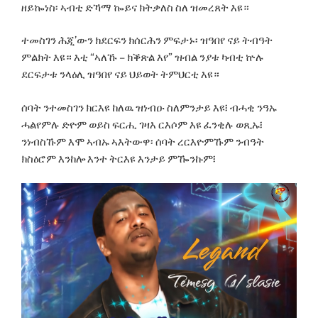
ዘይኰነስ፡ ኣብቲ ድኻማ ኰይና ክትቃለስ ስለ ዝመረጸት እዩ።
ተመስገን ሕጂ’ውን ክደርፍን ክሰርሕን ምፍታኑ፡ ዝዓበየ ናይ ትብዓት
ምልክት እዩ። እቲ “ኣለኹ – ክቕጽል እየ” ዝብል ንያቱ ካብቲ ኵሉ
ደርፍታቱ ንላዕሊ ዝዓበየ ናይ ህይወት ትምህርቲ እዩ።
ሰባት ንተመስገን ክርእዩ ከለዉ ዝነብዑ ስለምንታይ እዩ፧ ብሓቂ ንዓኡ
ሓልየምሉ ድዮም ወይስ ፍርሒ ገዛእ ርእሶም እዩ ፈንቂሉ ወጺኡ፧
ንነብስኹም እሞ ኣብኡ ኣእትውዋ፡ ሰባት ረርእዮምኹም ንብዓት
ክስዕሮም እንከሎ እንተ ትርእዩ እንታይ ምዀንኩም፧