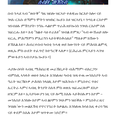
ሰብ ንሓደ ኣብ “ጽቡቕ” ግዜ ዝበሎ ዝርኣዮ ተለዊጡ ክርእዮ ከሎ፡ ናይ
ገዛእ-ርእሱ ድኻምን ሞትን ዝዝክር ኰይኑ እዩ ዝርኣየኒ። ንጣኒቆ ርእዮም
ዝነብዕሉ ምኽንያት፡ ንዓኡ ሓልዮም ጥራሕ ዘይኰነስ ንገዛእ ርእሶም ስለ
ዝፈርሑ እዩ። እቲ “ክልተ ሳዕ ተራእዩ” ዝብል ድምጺ፡ “ኣብ ውሽጠይ ዘሎ
ፍርሒ ምሕማምን ምእራግን ኣይትቐስቅሰለይ” ማለቶም ክኸውን
ይኽእል እዩ። ሕብረተሰብ ካብቲ ንሓቂ ወይ ክውንነት ናይ ምሕባእ ልምዲ
ወጺኡ ምስ ዑደት ተፈጥሮ ክተዓረቕ ኣለዎ። (ርሕራሐ ምርኣይን ሓገዝ
ምውፋይን ኣብ ቦታኡ ኰይኑ።)
ሓያሎ ሰባት ኣብዚ ማሕበራዊ መራኸቢታት ብሕማም፡ ብእርጋን፡
ብምስሊ ኣካላት ወዘተ ክጻረፉ እንከለዉ፡ ካብቲ ዝፋተዉ መንእሰያት ኣብ
ዓራት ዝረኽቡዎ ታሕጓስ ንላዕሊ እዮም ዝሕጐሱ። ምኒስተር ጥዕና
ኤርትራ ኣምና ኣብዚ ቅንያት ስእላ ምስ ወጽአ ዝፈጠረሎም ደስታ
ዘገርም እዩ። ኢሳያሳውያን ነዚ ናይ ሎሚ ስእሉ ኣይቅበሉዎን እዮም –
መንእሰይ እንከሎ እዮም ኣብ ልቦምን ገዛኦምን ዝሰቕሉ። ምኒስትሪ ዜና
ንባዕሉ’ውን መልእኽቲ ዮሃና ሃገራት ከቃልሑ እንከለዉ ክሳዕ እዚ ቀረባ ግዜ
ናይ ቀደም ስእሉ እዮም ዝጥቀሙ ነይሮም።