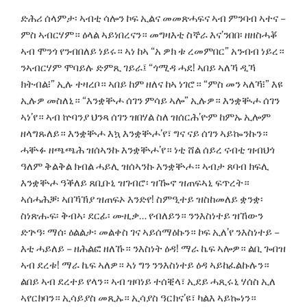
ድሕሪ ሰላምታ፡ ኣብቲ ሳሎን ኮፍ ኢልና መመጽሓፍና ኣብ ምንባብ ኣተና –
ምስ ኣብርሃም። ዕላል ኣይነበረናን። መግዛእቲ ስኞራ እና’ንበበ፡ ዘዘስሓቖ
ኣብ ሞንጎ የንብበለይ ነይሩ። ኣነ ከኣ “አ ዎክ ቱ ረመምበር” አንብብ ነይረ።
ንኣብርሃም ሞባይሉ ድምጺ ገይራ፤ “ጎሚዳ ሓደ! ኣበይ ኣለኻ ዲኻ
ክትብል፧” ኢሉ ተዛረቦ። ኣበይ ከም ዘለና ከኣ ነገሮ። “ምስ መን ኣለኻ፧” እዩ
ኢሉዎ መስለኒ። “እንቋቝሖ ሰገን ምሳይ ኣሎ” ኢሉዎ። እንቋቚሖ ሰገን
ኣነ’የ። ኣብ ኵባንያ ህንጻ ሰገን ዝበሃል ስለ ዝሰርሕ’ዮም ከምኡ ኢሎም
ዘላግጹለይ። እንቋቝሖ እኳ እንቋቝሖ’የ፣ ግና ናይ ሰገን ኣይኰንኩን።
ሓቝፉ ዘጫጫሕ ዝሰኣንኩ እንቋቝሖ’የ። ነቲ ሸል ሰይረ ናብቲ ዝብህጎ
ዓለም ቅልቅል ክብል ሓይሊ ዝሰኣንኩ እንቋቝሖ። ኣብታ ጸባብ ክፍሊ
እንቋቝሖ ዓቕለይ ጸቢቡኒ ዝገብሮ፡ ዝዀኖ ዝጠፍኣኒ ፍጥረት።
ኣሰሓሕቓ፡ ኣበኻኽያ ዝጠፍኦ እንድየ! ስምዒተይ ዝስከመለይ ቋንቋ፡
ስነጽሑፍ፡ ቅብኣ፡ ደርፊ፡ ሙዚቃ… የብለይን። ንንእስነተይ ዝኸውን
ድጕዓ፡ ማሰ፡ ዕልልታ፡ መልቀስ ገና ኣይሰማዕኩን። ኮፍ ኢለ’የ ንእስነተይ –
እቲ ሓይለይ – ዘሕልፎ ዘለኹ። ንእስነት ዕዳ! ማራ ኬፍ ኣሎዎ። ልቢ ጐበዝ
ኣብ ደረቱ! ማራ ኬፍ ኣለዎ። ኣነ ግን ንንእስነተይ ዕዳ ኣይከፈልኩሉን።
ልበይ ኣብ ደረተይ የላን። ኣብ ዝባነይ ተሰቒላ፣ ኢደይ ሓጺሩኒ ሃሰስ ኢለ
ኣየርክባን። ኢሳይያስ መጺኡ። ኢሳያስ ዓርክና’ዩ፣ ካልእ ኣይኰነን።