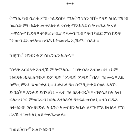
+++
ትማሊ ካብ ስራሕ ምስ ተፈደስኩ፡ ሚእትን ገለን ዝዀና ናይ ኣበል ገንዘብ
ክወስድ ምስ ክልተ መዋዕልተይ ናብቲ ማእከላይ ቤት ጽሕፈት ናይ
መዋዕሎና ኬድና። ቍጽሪ ታሴራና ኣመዝጊብና ናብ ካሼር ምስ ከድና፡
“ገንዘብ ደኣ ዘየሎ። ጽባሕ ክትመጽኡ ኢኹም፡” በለቶ።
“በጃኺ” ዝዓይነቱ ምስኪንኪን ኢሉላ።
“ሰዓት ኣርባዕተ እንዲኹም ትምለሱ…” ክትብሎ እንከላ፡ በየን ከም
ዝወጽአ ዘይፈለጥኩዎ ድምጸይ፡ “ንዓናይ! ንዓናይ!” በለ። ገሪሙኒ። እዚ
ከምዚ ምኣስ’ዩ ዝገድፈኒ። ሓድሓደ ግዜ ስምዒታተይ ባዕሉ ኣለኹ
ይብል’ዩ። እንታይ ይበሃል’ዚ – ኣብ ገለ ከእትወኒ’ዩ። ብፍላይ ከኣ ኣብ
ፍሉጥ ነገር ምዝርራብ ክህሉ እንከሎ’ዩ ግንፍል ዝብለኒ። ንሳ ርዱእ
ክትዛረብ፡ ንሱ ዘየድሊ ኣዒንቱ ኣመስክን ኣቢሉ ልምእምእ ክብለላ ምስ
ርኣኹ’የ ‘መስለኒ ዘይተዋሕጠለይ።
“ከይደ’ለኹ፡” ኢለዮ ዕርብ።