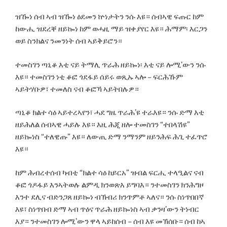
ዝዀነ ሰብ ኣብ ዝዀነ ዕደመን ኵነታትን ንሱ እዩ። ሰብኣዊ ፍጡር ከም
ከውሒ ዝደረቐ ዘይኰነ ከም ወሓዚ ማይ ዝቀያየር እዩ። ሕማም፡ እርጋን
ወይ ስንክልና ንመንነት ሰብ ኣይቅይሮን።
ተመስገን ጣኒቆ እቲ ናይ ትማሊ ጥራሕ ዘይኰነ፡ እቲ ናይ ሎሚ’ውን ንሱ
እዩ። ተመስገን ነቲ ቆፎ ጎደፋይ ሰይሩ ወጺኡ ኣሎ – ፍርሕኹም
ኣይትሃቡዎ፣ ተመለስ ናብ ቆፎኻ ኣይትበሉዎ።
ጣኒቆ ክልተ ሳዕ ኣይተረኣየን፣ ሓደ ግዜ ጥራሕ’ዩ ተራእዩ። ንሱ ድማ እቲ
ዘይሕለል ሰብኣዊ ሓይሉ እዩ። እዚ ሕጂ ዘሎ ተመስገን “ተበላሽዩ”
ዘይኰነስ “ተለዊጡ” እዩ። ለውጢ ድማ ንማንም ዘይንሕፍ ሕጊ ተፈጥሮ
እዩ።
ከም ሕብረተሰብ ካብቲ “ክልተ ሳዕ ከይርአ” ዝብል ፍርሒ ተላዒልና ናብ
ቆፎ ጎዶፋይ እንኣትወሉ ልምዲ ክንወጽእ ይግባእ። ንተመስገን ክንሕግዞ
እንተ ደሊና ብድንጋጸ ዘይኰነ ብኽብሪ ክንጥምቶ ኣለና። ንሱ ስነጥበበኛ
እዩ፣ ስነጥበብ ድማ ኣብ ጥዕና ጥራሕ ዘይኰነስ ኣብ ቃንዛ’ውን ትነብር
እያ። ንተመስገን ሎሚ’ውን ዋላ ኣይከሰብ – ሰብ እዩ መኽሰቡ። ሰብ ከኣ