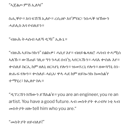
“ኣጀልጦ ምሽ ኢለካ፧”
ስሒቐዮ። እባ ፍሽኽ ኢለዮ። ረሲዐዮ እየ’ምበር፡ ንሰሓቕ ዝኸውን
ሓይሊስ እባ የብለይን።
“ብዙሕ ትሓስብ ኣለኻ ዲኻ፧” ኢሉኒ።
“ብዙሕ ኣይኰንኩን” በልኩዎ፣ ሓሲየ እየ። ብዘይቈጻጸሮ ሓሳብ ተሓሚሰ
ኣለኹ። ውሽጠይ ገሊሀ ግን ንሓደ ሰብ’ኳ ኣየርኣኹን። ሓባእ ቍስሉ እየ።
ቍስለይ ከርኢ ከም ዘለኒ ዘርኣየኒ የሎን። ዝመሃረኒ የሎን። ዘውጓዓኒ ስነ-
ጽሑፍ የሎን። ቍስለይ ሓቢአ፡ ዋላ ሓደ ከም ዘይኰንኩ ክመስል’የ
ተማሂረ፣ ክኢለዮ ከኣ።
“ዲፕረሽን ክኸውን ይኽእል’ዩ። you are an engineer, you re an
artist. You have a good future. ኣብ መስትያት ቀሪብካ፡ ነቲ ኣብ
መስትያት ዘሎ tell him who you are.“
“መስትያት ዘይብለይ!”