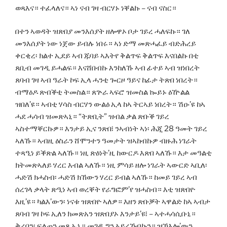
ወጻእና። ተፈላለና። ኣነ ናብ ገዛ ብርሃኑ ነቐልኩ – ናብ ናስር።
በተን ኣወዳት ዝጽበያ መንእሰያት ዘሎዋኦ ቦታ ገይረ ሓለፍኩ። ገለ
መንእሰያት ነው ነጀው ይብሉ ነበሩ። ኣነ ድማ መጽሓፈይ ብድሕረይ
ቀርቂረ፡ ክልተ ኢደይ ኣብ ጁባይ ኣእትየ ቅልጥፍ ቅልጥፍ እናበልኩ በቲ
ጸቢብ መገዲ ይሓልፍ። እናሸበብኩ እንከለኹ ኣብ ፊተይ ኣብ ዝነበረት
ጸባብ ገዛ ኣብ ዓራት ኮፍ ኢላ ሓንቲ ጐርዞ ዓይና ከፊታ ትጽበ ነበረት።
ብማዕዶ ጽብቕቲ ትመስል። ጸጕራ ኣፍሮ ዝመስል ኰይኑ ዕዅልል
ዝበለ’ዩ። ኣብቲ ሃሳስ ብርሃን ውልዕ ኢላ ከኣ ትርኣይ ነበረት። ሽዑ’ዩ ከኣ
ሓደ ሓሳብ ዝመጽኣኒ። “ትጽቢት” ዝብል ቃል ጽቡቕ ገይረ
ኣስተማቐርኩዎ። እንታይ ኢና ንጽበ፧ ንኣብነት ኣነ፡ ሕጂ 28 ዓመት ገይረ
ኣለኹ። ኣብዚ ዕስራን ሸሞንተን ዓመታት ዝኣከብኩዎ ብዙሕ ነገራት
ተጻዒነ ይቕጽል ኣለኹ። ነዚ ጽዕነት’ዚ ከውርዶ እጽበ ኣለኹ። እታ መዓልቲ
ክትመጽኣለይ ሃረር እብል ኣለኹ። ነዚ ምሳይ ዘሎ ነገራት ኣውርድ ኣቢለ፡
ሓድሽ ክሓስብ፡ ሓድሽ ክኸውን ሃረር ይብል ኣለኹ። ከመይ ገይረ ኣብ
ሰረገላ ቃላት ጽዒነ ኣብ ወረቐት የራግፎም’የ ዝሓስብ። እቲ ዝጽበዮ
እዚ’ዩ። ካልእ’ውን፡ ነናቱ ዝጽበዮ ኣለዎ። እዘን ጽቡቓት ኣዋልድ ከኣ ኣብታ
ጸባብ ገዛ ኮፍ ኢለን ክመጽአን ዝጽበያኦ እንታይ’ዩ፧ – ኣተሓሳሲቡኒ።
ቅረበን፡ ፍለጠን መጺኡኒ። መገዲ ግን ኣይረኸብኩን። ዝኽእሎ’ውን