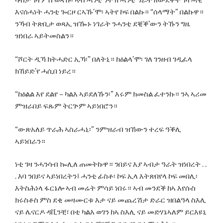
ካብታ ገዛ ምስ ወጻኹ፡ ኣብ ሓንቲ ንትኽ ሓንቲ ዓራት ዘውደቐት ገዛ ሓዊ
እናሰሓነት ሓንቲ ጐርዞ ርኣኹ’ሞ፡ ኣትየ ኮፍ በልኩ። “ሰላማት” በልኩዋ።
ንኻብ ትጽቢታ ወጻኢ ዝዀኑ ነገራት ንሓንቲ ደቒቕ’ውን ትኹን ግዜ
ዝነበራ ኣይትመስልን።
“ሾርት ዲኻ ክትሓድር ኢኻ፡” በለትኒ። ከዕልላ’ሞ፡ ገለ ገንዘብ ገዲፈላ
ክኸይድ’የ ሓሲበ ነይረ።
“ከዕልል እየ ደልየ – ካልእ ኣይደለኹን፡” እሩም ክመስል ፈተንኩ። ንኣ ኣሪመ
ምዝራበይ ፍጹም ትርጕም ኣይነበሮን።
“ውጽአለይ ጥራሕ ኣስራሓኒ፡” ንምዝራብ ዝኸውን ተረፍ ዓቕሊ
ኣይነበራን።
ነቲ ገዛ ንሓንሳብ ኰሊለ ጠመትኩዋ። ንበይና እያ ኣብታ ዓራት ዝነበረት . .
. እባ ንበይና ኣይነበረትን፤ ሓንቲ ፊስቶ፡ ኮፍ ኢላ እትጽበየላ ኮፍ መበሊ፡
እትስሕነላ ፋርኔሎ ኣብ መሬት ምሳይ ነበሩ። ኣብ መንደቕ ከኣ እየሱስ
ክሩስቶስ ምስ ደቂ መዛሙርቱ እታ ናይ መጨረሽታ ድራር ዝበልዓላ ስእሊ
ናይ ሌናርዶ ዳቪንቺ፣ በቲ ካልእ ወገን ከኣ ስእሊ ናይ መድሃኔኣለም ይርእዩኒ