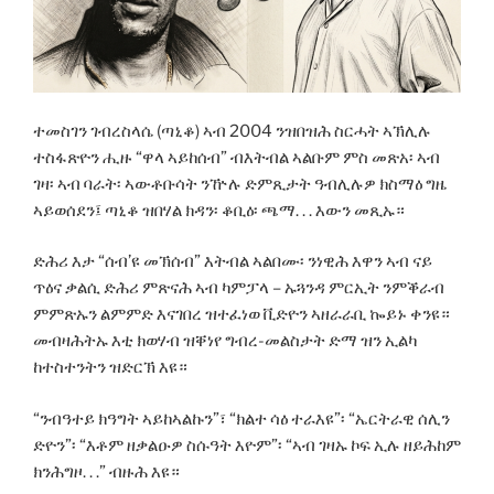
ተመስገን ገብረስላሴ (ጣኒቆ) ኣብ 2004 ንዝበዝሕ ስርሓት ኣኽሊሉ
ተስፋጽዮን ሒዙ “ዋላ ኣይከሰብ” ብእትብል ኣልቡም ምስ መጽአ፡ ኣብ
ገዛ፡ ኣብ ባራት፡ ኣውቶቡሳት ንዅሉ ድምጺታት ዓብሊሉዎ ክስማዕ ግዜ
ኣይወሰደን፤ ጣኒቆ ዝበሃል ክዳን፡ ቆቢዕ፡ ጫማ. . . እውን መጺኡ።
ድሕሪ እታ “ሰብ’ዩ መኽሰብ” እትብል ኣልበሙ፡ ንነዊሕ እዋን ኣብ ናይ
ጥዕና ቃልሲ ድሕሪ ምጽናሕ ኣብ ካምፓላ – ኡጓንዳ ምርኢት ንምቕራብ
ምምጽኡን ልምምድ እናገበረ ዝተፈነወ ቪድዮን ኣዘራራቢ ኰይኑ ቀንዩ።
መብዛሕትኡ እቲ ክወሃብ ዝቐነየ ግብረ-መልስታት ድማ ዝን ኢልካ
ከተስተንትን ዝድርኽ እዩ።
“ንብዓተይ ክዓግት ኣይከኣልኩን”፣ “ክልተ ሳዕ ተራእዩ”፡ “ኤርትራዊ ሰሊን
ድዮን”፡ “እቶም ዘቃልዑዎ ስሱዓት እዮም”፡ “ኣብ ገዛኡ ኮፍ ኢሉ ዘይሕከም
ክንሕግዞ. . .” ብዙሕ እዩ።