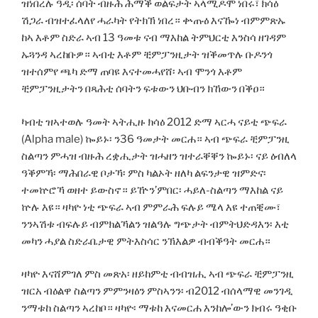
ዝነበረሉ ዓዲ፡ ሰባት ብዙሕ ሕማቕ ወልፍታት ኣላሚዶሞ ነበሩ፣ ክሳዕ
ሽጋራ ብዝተፈላለየ ሓራካት የትክኽ ነበረ። ቍጡዕ እናዀነ ብምምጽኡ
ከኣ እቶም ስድራ ኣብ 13 ዓመቱ ናብ ማእከል ትምህርቲ እንስሳ ዘገዳም
ኡጓንዳ ኣረከቡዎ። ኣብቲ እቶም ቺምፓንዚታት ዝቕመጥሉ ቡዶንጎ
ዝተሰምየ ጫካ ድማ ጠባዩ እናተመሓየሸ፡ ኣብ ሞንጎ እቶም
ቺምፓንዚታትን በጻሕቲ ሰባትን ፍቱውን ህቡብን ክኸውን በቕዐ።
ካብቲ ዝኣተወሉ ዓመት ኣትሒዙ ክሳዕ 2012 ድማ ኣርሓ ናይቲ ጭፍራ
(Alpha male) ኰይኑ፡ ን36 ዓመታት መርሐ። ኣብ ጭፍራ ቺምፓንዚ
ስልጣን ምሓዝ ብዙሕ ረቋሒታት ዝሓዘን ዝተራቐቐን ኰይኑ፡ ናይ ዕብለላ
ዓቕምኻ፡ ማሕበራዊ ቦታኻ፡ ምስ ካልኦት ዘለካ ልፍንታዊ ዝምድና፡
ተመኵሮኻ ወዘተ ይውስኖ። ይዅን’ምበር፡ ሓይለ-ስልጣን ማእከል ናይ
ኵሉ እዩ። ዛካዮ ነቲ ጭፍራ ኣብ ምምራሕ ፍሉይ ሜላ እዩ ተጠቒሙ፣
ንንኣሽቱ ብፍሉይ ብምክልኻልን ዝልዓሉ ግጭታት ብምትህድዳእን፡ እቲ
መካን ሓያል ስድራቤታዊ ምትእስሳር ንኽእልዎ ብብቕዓት መርሐ።
ዛካዮ እናሸምገለ ምስ መጽአ፡ ዘይከምቲ ብብዝሒ ኣብ ጭፍራ ቺምፓንዚ
ዝርአ ብዕልዋ ስልጣን ምምንዛዕን ምስኣንን፡ ብ2012 ብሰላማዊ መንገዲ
ንማቱከ ስልጣን ኣረከቦ። ዛካዮ፡ ማቱከ እናመርሐ እንከሎ’ውን ክብሩ ዓቂቡ