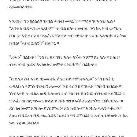
ኣይመስለንን።
ሃንደበት ግን ከዕልለን ዝብል ሓሳብ መጻኒ’ሞ፡ ማዕጾ ገዛኣ ሃህ ኢሉ፡
“እንቋዕ ብደሓን መጻእኩም” ዝብል ዘሎ ዝመስል፡ ንሳ ከኣ ኣብ ውሽጢ
ኮበርታ ኣትያ ርእሳ ጥራሕ ኣቐልቂላ ናብ ዝነበረት ጐርዞ ኣላገስኩ። እትው
ክብል፡ “ኣይሰርሕን’የ” በለትኒ።
“ደሓን” በልኩዋ፣ “ንስኺ ጸምዩኪ ኣሎ፡ ኣነ’ውን ጸሚዩኒ ኣሎ። ስለዚ፡
ብሓንሳብ ኴይና እናዕለልና ጽምዋና ነርሕቕ፡” በልኩዋ።
“ኪደለይ ሰብኣየይ ከይመጽእ ሽግር ከይተምጽኣለይ፡” ምስ በለትኒ
ወጻእኩላ። ምስ ጥዑይን ሕሙምን ደቂሰን ዘምጽኣኦ ገንዘብ ዝበልዑዎ
‘ሰብኣየይ’ ዝብልኦ ወዲ ኣሎወን። ብገንዘበን ይሰትዩ፡ ብገንዘበን ይኽደኑ።
ጥራሕ ገለ ከየጋጥመን ጽላል ይዀኑወን። ፍቕሪ ደልየን’የን ዝቐርባኦም።
ደስ ክብሎም እንከሎ ይሃርምወን፡ ደስ ክብሎም እንከሎ የሐንቅቕወን።
ዕጨዐን ገይረን ግዲ ዝወስድኦ ኰይነን ግን ይቕበልኦ። ኣብዚ ህይወት’ዚ ከኣ
ነው ነጀው ይብላ።