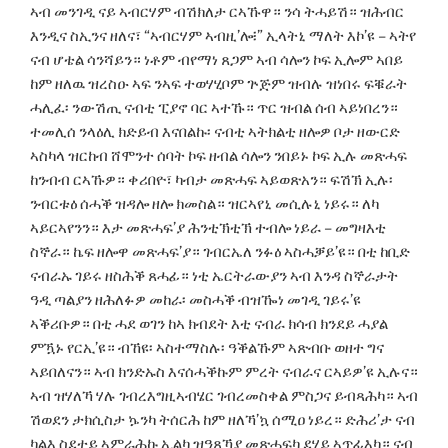
ኣብ መንገዲ ናይ ኣብርሃም ብሽክለታ ርኣኹዋ። ንሳ ትሓይሽ። ዝሕብር
እንዲና ስኢንና ዘለና፣ “ኣብርሃም ኣብዚ’ሎ፧” ኢላትኒ ማለት እኮ’ዩ – ኣትየ
ናብ ሆቴል ሳንሻይን። ነቶም ብየማነ ጸጋም ኣብ ሳሎን ኮፍ ኢሎም ኣበይ
ከም ዘለዉ ዝረስዑ ኣፍ ንኣፍ ተወሃሂቦም ጕጅም ዝብሉ ዝነበሩ ፍቑራት
ሓሊፈ፡ ንውሽጢ ናብቲ ፒያኖ ባር ኣተኹ። ጥር ዝብል ሰብ ኣይነበረን።
ተመሊሰ ንላዕሊ ክድይብ እናበልኩ፡ ናብቲ ኣትክልቲ ዘሎዎ ቦታ ዘውርድ
ኣስካላ ዝርከብ ሸሞንተ ሰባት ኮፍ ዘብል ሳሎን ንበይኑ ኮፍ ኢሉ መጽሓፍ
ከንብብ ርኣኹዎ። ቀሪበዮ፣ ካብታ መጽሓፍ ኣይወጽአን። ፍሽኽ ኢሉ፡
ንብርቱዕ ሰሓቕ ዝዳሎ ዘሎ ክመስል። ዝርኣየኒ መሲሉኒ ነይሩ። ለካ
ኣይርኣየንን። እታ መጽሓፍ’ያ ሕንቲኽቲኽ ተብሎ ነይራ – መግዛእቲ
ስኞራ። ኬፍ ዘሎዋ መጽሓፍ’ያ። ገብርኤለ ንፉዕ ኣስሓቓይ’ዩ። በቲ ከቢድ
ናብራኡ ገይሩ ዘስሕቕ ጸሓፊ። ነቲ ኤርትራውያን ኣብ እንዳ ስኞራታት
ዓዲ ጣልያን ዘሕለፉዎ መከራ፡ መስሓቕ ብዝዀነ መገዲ ገይሩ’ዩ
ኣቕሪቡዎ። በቲ ሓደ ወገን ከኣ ክብደት እቲ ናብራ ክሳብ ክንደይ ሓያል
ምዃኑ የርኢ’ዩ። ብኸዩ፡ ኣስተማስሉ፡ ዓቕልኹም ኣጽብቡ ወዘተ ግና
ኣይበለናን። ኣብ ክንድኡስ እናሰሓቕኩም ምረት ናብራና ርኣይዎ’ዩ ኢሉና።
ኣብ ዝሃለኻ ሃሉ ገብረእግዚኣብሄር ገብረመስቀል ምስጋና ይብጻሕካ። ኣብ
ሽወደን ታክሲስታ ኴንካ ትሰርሕ ከም ዘለኻ’ኳ ሰሚዐ ነይረ። ድሕሪ’ታ ናብ
ካልእ ስደተይ ኣምራሕኩ ኢልካ ዝዓጸኻያ መጽሓፍካ ደሃይ ኣጥፊእካ። ናብ