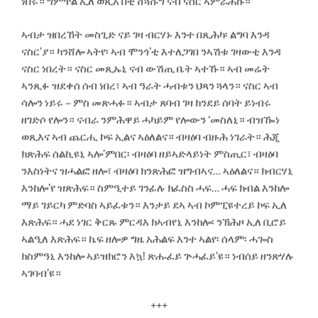
ነበሩ። ግምጥል ኢለ ወጺአ በቲ ሸጓሹግ ናብ ናስር ኣምራሕኩ።
ኣብታ ዝበረኸት መስጊድ ናይ ገዛ ብርሃኑ እንተ በጺሕካ፡ ልግባ እንዳ
ናስር’ያ። ካንሸሎ ኣትየ፡ ኣብ ሞንጎ’ቲ እተለጋገበ ንኣሽቱ ገዛውቲ እንዳ
ናስር ነበረት። ናስር መጺኡኒ ናብ ውሽጢ ቤት ኣተኹ። ኣብ መሬት
ኣንጺፉ ዝደቀሰ ሰብ ነበረ፣ ኣብ ዓራት ሓብቱን ህጻን ጓላን። ናስር ኣብ
ሳሎን ነይሩ – ምስ መጽሓፉ። ኣብታ ጸባብ ገዛ ክንደይ ሰባት ይነብሩ
ዘገድሶ የሎን። ናብራ ንምሕዋይ ሓካይም የሎውን ‘መስለኒ። ብዝዀነ
ወጺእና ኣብ ጨርሒ ኮፍ ኢልና ኣዕለልና። ብዛዕባ ብዙሕ ነገራት። ሕጂ
ክጽሕፍ ሰልኪዩኒ ኣሎ’ምበር፡ ብዛዕባ ዘይኣድላይነት ምስጢር፣ ብዛዕባ
ንእስነትና ዝሓልፎ ዘሎ፣ ብዛዕባ ክንጽሕፎ ዝግብኣና… ኣዕለልና። ክብርሃኒ
እንከሎ’የ ዝጽሕፍ። ስምዒተይ ገንፊሉ ክፈስስ ሓፍ… ሓፍ ክብል እንከሎ
ማይ ገይርካ ምድባስ ኣይፈቱን። እንታይ ደኣ ኣብ ኮምፒዩተረይ ኮፍ ኢለ
እጽሕፍ። ሓደ ነገር ቅርጹ ምርዳእ ክኣብየኒ እንከሎ፡ ንኽሕዞ ኢለ ቢሮይ
ኣልዒለ እጽሕፍ። ኬፍ ዘሎዎ ግዜ አሕልፍ እንተ ኣልየ፡ ሰላም፡ ሓጐስ
ክስምዓኒ እንከሎ ኣይዝክሮን እኳ! ጽሑፈይ ጕሓፈይ’ዩ። ነብሰይ ዘንጽሃሉ
ኣገባብ’ዩ።
+++