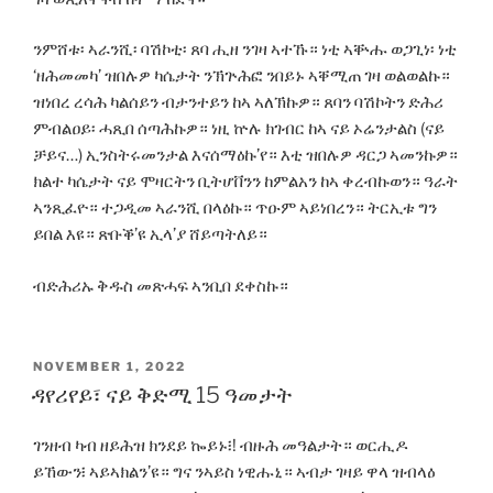
ንምሸቱ፡ ኣራንሺ፡ ባሽኮቲ፡ ጸባ ሒዘ ንገዛ ኣተኹ። ነቲ ኣቝሑ ወጋጊነ፡ ነቲ
‘ዘሕመመካ’ ዝበሉዎ ካሴታት ንኽጕሕፎ ንበይኑ ኣቐሚጠ ገዛ ወልወልኩ።
ዝነበረ ረሳሕ ካልሰይን ብታንተይን ከኣ ኣለኽኩዎ። ጸባን ባሽኮትን ድሕሪ
ምብልዐይ፡ ሓጺበ ሰጣሕኩዎ። ነዚ ኵሉ ክገብር ከኣ ናይ ኦሬንታልስ (ናይ
ቻይና…) ኢንስትሩመንታል እናሰማዕኩ’የ። እቲ ዝበሉዎ ዳርጋ ኣመንኩዎ።
ክልተ ካሴታት ናይ ሞዛርትን ቢትሆቨንን ከምልአን ከኣ ቀረብኩወን። ዓራት
ኣንጺፈዮ። ተጋዲመ ኣራንሺ በላዕኩ። ጥዑም ኣይነበረን። ትርኢቱ ግን
ይበል እዩ። ጽቡቕ’ዩ ኢላ’ያ ሸይጣትለይ።
ብድሕሪኡ ቅዱስ መጽሓፍ ኣንቢበ ደቀስኩ።
POSTED
NOVEMBER 1, 2022
ON
ዳየሪየይ፣ ናይ ቅድሚ 15 ዓመታት
ገንዘብ ካብ ዘይሕዝ ክንደይ ኰይኑ፧! ብዙሕ መዓልታት። ወርሒዶ
ይኸውን፧ ኣይኣክልን’ዩ። ግና ንኣይስ ነዊሑኒ። ኣብታ ገዛይ ዋላ ዝብላዕ