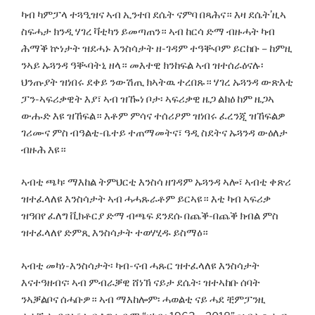
ካብ ካምፓላ ተጓዒዝና ኣብ ኢንተበ ደሴት ናምባ በጻሕና። እዛ ደሴት’ዚኣ
ስፍሓታ ክንዲ ሃገረ ቫቲካን ይመጣጠን። ኣብ ከርሳ ድማ ብዙሓት ካብ
ሕማቕ ኵነታት ዝደሓኑ እንስሳታት ዘ-ገዳም ተዓቚቦም ይርከቡ – ከምዚ
ንኣይ ኡጓንዳ ዓቚባትኒ ዘላ። መእተዊ ክንከፍል ኣብ ዝተሰራዕናሉ፡
ህንጡያት ዝነበሩ ደቀይ ንውሽጢ ክኣትዉ ተረበጹ። ሃገረ ኡጓንዳ ውጽእቲ
ፓን-ኣፍሪቃዊት እያ፣ ኣብ ዝዀነ ቦታ፡ ኣፍሪቃዊ ዜጋ ልክዕ ከም ዜጋኣ
ውሑድ እዩ ዝኸፍል። እቶም ምሳና ተሰሪዖም ዝነበሩ ፈረንጂ ዝኸፍልዎ
ገሪሙና ምስ ብዓልቲ-ቤተይ ተጠማመትና፣ ዓዲ ስደትና ኡጓንዳ ውዕለታ
ብዙሕ እዩ።
ኣብቲ ጫካ፡ ማእከል ትምህርቲ እንስሳ ዘገዳም ኡጓንዳ ኣሎ፣ ኣብቲ ቀጽሪ
ዝተፈላለዩ እንስሳታት ኣብ ሓሓጹራቶም ይርኣዩ። እቲ ካብ ኣፍሪቃ
ዝዓበየ ፈለግ ቪክቶርያ ድማ ብጫፍ ደንደሱ በጨቕ-በጨቕ ክብል ምስ
ዝተፈላለየ ድምጺ እንስሳታት ተወሃሂዱ ይስማዕ።
ኣብቲ መካነ-እንስሳታት፡ ካብ-ናብ ሓጹር ዝተፈላለዩ እንስሳታት
እናተዓዘብና፡ ኣብ ምብራቓዊ ሸነኽ ናይታ ደሴት፡ ዝተኣከቡ ሰባት
ንኣቓልቦና ሰሓቡዎ። ኣብ ማእከሎም፡ ሓወልቲ ናይ ሓደ ቺምፓንዚ