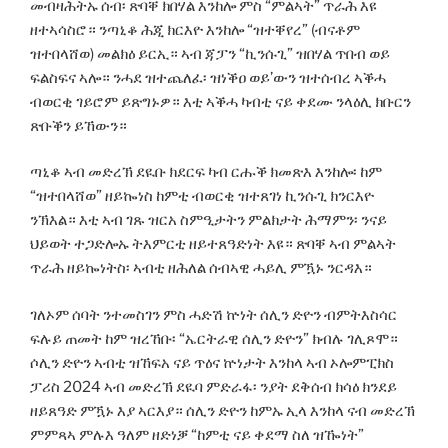
መብዛሕትኡ ሰብ፡ ጽባቐ ክበሃል እንከሎ ምስ “ምልኣት” ጥራሕ እዩ
ዘተኣሳስሮ። ንጣኒቆ ሕጂ ክርእዮ እንከሎ “ዝተቐየረ” (ብናቶም
ዝተበላሸወ) መልክዕ ይርኢ። ኣብ ጃፓን “ኪንሱጊ” ዝበሃል ጥበብ ወይ
ፍልስፍና ኣሎ። ንሓደ ዝተጨለፈ፡ ዝነቕዐ ወይ’ውን ዝተሰብረ ኣቕሓ
ብወርቂ ገይሮም ይጽግኑዎ። እቲ ኣቕሓ ካብቲ ናይ ቀደሙ ንላዕሊ ክቡርን
ጽቡቕን ይኸውን።
ጣኒቆ ኣብ መድረኽ ደዪቡ ክደርፍ ካብ ርሑቕ ክመጽእ እንከሎ፡ ከም
“ዝተበላሸወ” ዘይኰነስ ከምቲ ብወርቂ ዝተጸገነ ኪንሱጊ ክንርእዮ
ንኽእል። እቲ ኣብ ገጹ ዝርአ ስምዒታትን ምልክታት ሕማምን፡ ንናይ
ህይወት ተጋድሎኡ ትእምርቲ ዘይተጸዓድነት እዩ። ጽባቐ ኣብ ምልኣት
ጥራሕ ዘይኰነትስ፡ ኣብቲ ዘሕለል ሰብኣዊ ሓይሊ ምዃኑ ንርዳእ።
ገለኦም ሰባት ንተመስገን ምስ ሓድሽ ኵነት ሰሊን ድዮን ብምትእስሳር
ፍሉይ ጠመት ከም ዝረኸቡ፡ “ኤርትራዊ ሰሊን ድዮን” ክብሉ ገሊጾሞ።
ሶሊን ድዮን ኣብቲ ዝኸፍአ ናይ ጥዕና ኵነታት እንከላ ኣብ ኦሎምፒክስ
ፓሪስ 2024 ኣብ መድረኽ ደዪባ ምድራፋ፡ ንያት ደቅሰብ ክሳዕ ክንደይ
ዘይጸዓድ ምዃኑ እያ ኣርእያ። ሰሊን ድዮን ከምኡ ኢላ እንከላ ናብ መድረኽ
ምምጻኣ ምሉእ ዓለም ዘድነቓ “ከምቲ ናይ ቀደማ ስለ ዝዀነት”