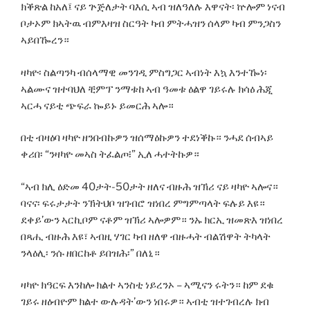
ክቕጽል ከአለ፤ ናይ ጕጅለታት ባእሲ ኣብ ዝለዓለሉ እዋናት፡ ኵሎም ነናብ
ቦታኦም ክኣትዉ ብምእዛዝ ስርዓት ካብ ምትሓዝን ሰላም ካብ ምንጋስን
ኣይበዀረን።
ዛካዮ፡ ስልጣንካ ብሰላማዊ መንገዲ ምስግጋር ኣብነት እኳ እንተዀነ፡
ኣልሙና ዝተባህለ ቺምፕ ንማቱከ ኣብ ዓመቱ ዕልዋ ገይሩሉ ክሳዕ ሕጂ
ኣርሓ ናይቲ ጭፍራ ኰይኑ ይመርሕ ኣሎ።
በቲ ብዛዕባ ዛካዮ ዘንበብኩዎን ዝሰማዕኩዎን ተደነቕኩ። ንሓደ ሰብኣይ
ቀሪበ፡ “ንዛካዮ መኣስ ትፈልጦ፧” ኢለ ሓተትኩዎ።
“ኣብ ክሊ ዕድመ 40ታት-50ታት ዘለና ብዙሕ ዝኽሪ ናይ ዛካዮ ኣሎና።
ባናና፡ ፍሩታታት ንኽትህቦ ዝገብሮ ዝነበረ ምግምጣላት ፍሉይ እዩ።
ደቀይ’ውን ኣርኪቦም ናቶም ዝኽሪ ኣሎዎም። ንኡ ክርኢ ዝመጽእ ዝነበረ
በጻሒ ብዙሕ እዩ፣ ኣብዚ ሃገር ካብ ዘለዋ ብዙሓት ብልሽዋት ትካላት
ንላዕሊ፡ ንሱ ዘበርከቶ ይበዝሕ፡” በለኒ።
ዛካዮ ክዓርፍ እንከሎ ክልተ ኣንስቲ ነይረንኦ – ኣሚናን ሩትን። ከም ደቁ
ገይሩ ዘዕብዮም ክልተ ውሉዳት’ውን ነበሩዎ። ኣብቲ ዝተገብረሉ ክብ