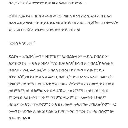
ስኢኖም ተዀርምዮም ይጽበዩ ኣለዉ። ኮታ ኵሉ….
ርቕቕ ኢሉ ካብ ብርካ ቍሩብ ውርድ ዝበለ ጻዕዳ ስረ ገይራ፡ ኣብ ርእሳ
ጻዕዳ ቆቢዕ ዝገበረት ቀያሕ ጓል ናባይ ትቐርብ ኣሎ – ሲልቫና። ብኸምኡ’የ
ነዚ ሓሳብ ዝቖረጽኩዎ። ናባይ ድያ ትቐርብ ዘላ፧
“ርሳስ ኣለካ ድዩ፧”
ደልየላ – ረኺበላ’ውን። ኮሸምሸም ኣይበልኩላን። ሓይሊ የብለይን።
እምበር፡ ክትመጽእ እንከላ፡ ‘ማራ ኬፍ ኣለካ’ ክሳብ እትብለኒ’የ ኣስሕቕ
ዘብላ። ሓንቲ መዓልቲ’ውን ካልእ ይስዕብ ይኸውን። ሽዑ ክንደይ
ክትስሕቕ’ያ። ከብደይ ናይ መግቢ ጻውዒት ይገብረለይ ኣሎ። ጻውዒት
ህዝቦም ዘይሰምዑ መራሕቲ ሃገር ብዙሓት’ዮም። ኣነ ጻውዒት ከብደይ
ዘይምስምዐይከ፧ ከምዚ ናተይዶ ይኸውን ጸገሞም፧ ክንደየናይ! ንኣይ
ምርጫይ ኣይኰነን። ንኦም ግን ምርጫኦም’ዩ። ጻውዒት ህዝቦም
ዘይሰምዑ እንተ ዀይኖም ነቲ እዝኒ ዘሎዎ ክሓድግሉ ይኽእሉ’ዮም። ኣነ
ንመን ክሓድገሉ እኽእል፧ ካልእ’ኳ ከይከውንስ ጥሜት ክትሓድገሎም ከኣ
ኬፍ ዘይብሉ።