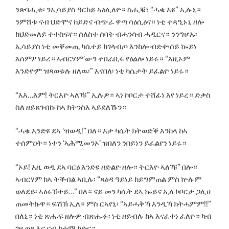
ንጽባሒቱ፡ ንኢሳይያስ ዓርከይ ኣዕሊለዮ። ስሒቑ፣ “ሓቁ እዩ” ኢሉኒ።
ንምሸቱ ናብ ህድሞና ከይድና ብጭራ ዋጣ ሳዕሲዕና። ነቲ ተጻዒኑኒ ዘሎ
ከህድመለይ ተተስፍየ። ሰለስተ ሰባት ብሓንሳብ ሓዲርና። ንንግሆኡ፡
ኢሳይያስ ነቲ መቐመጢ ካሴተይ ክገላብጦ እንከሎ ብድቍሰይ ኰይነ
እሰምዖ ነይረ። ኣብርሃም’ውን ተበራቢሩ የዕልሎ ነይሩ። “እዚኦም
እንድዮም ዝጻወቱሉ ዘለዉ፡” እናበለ፡ ነቲ ካሴታት ይፈልዮ ነይሩ።
“እእ…እም! ትርእዮ ኣለኻ፧” ኢሉዎ። ኣነ ኮቦርታ ተሸፊነ እየ ነይረ። ድቃስ
ስለ ዘይጸገብኩ ከኣ ክትንስእ ኣይደለኹን።
“ሓቁ እንድዩ ደኣ ‘ዝወዲ!” በለ። እታ ካሴት ክትወድቕ እንከላ ከኣ
ተሰምዐት። ነተን ‘ኣሕሚመንኦ’ ዝበለን ንበይነን ይፈልየን ነይሩ።
“ኦይ! እዚ ወዲ ደኣ ባርዕ እንድዩ ዘድልዮ ዘሎ። ትርእዮ ኣለኻ፧” በሎ።
ኣብርሃም ከኣ ትቕብል ኣቢሉ፡ “ጻዕዳ ዓይነይ ከይግምጠል ምስ ኵሉም
ወለደይ፡ ኣዕሩኽተይ…” በለ። ናይ መን ካሴት ደኣ ኰይና ኢለ ኮቦርታ ጋሊሀ
ጠመትኩዋ። ፍሽኽ ኢለ። ምስ ርኣየኒ፡ “ኣይሓቅኻ እንዲኻ ክትሓምም!!”
በለኒ። ነቲ ጽሑፍ ዘሎዎ ብጽሑፉ፡ ነቲ ዘይብሉ ከኣ እናፈተነ ፈለዮ። ካብ
ገዛ ወጺእና ናብ ከተማ ከድና።