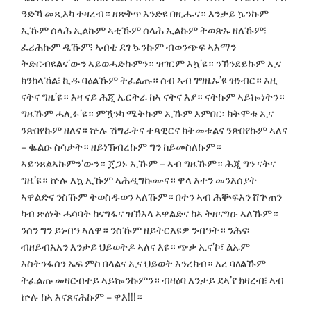
ዓድኻ መጺእካ ተዛረብ። ዘጽቅጥ እንድዩ በዚሑና። እንታይ ኴንኩም
ኢኹም ሰላሕ ኢልኩም ኣቲኹም ሰላሕ ኢልኩም ትወጽኡ ዘለኹም፧
ፈሪሕኩም ዲኹም፧ ኣብቲ ደገ ኴንኩም ብወንጭፍ ኣእማን
ትድርብዩልና’ውን ኣይወሓድኩምን። ዝገርም እኳ’ዩ። ንኽንደይኩም ኢና
ክንከላኸል፧ ኪዱ ባዕልኹም ትፈልጡ። ሰብ ኣብ ገግዜኡ’ዩ ዝነብር። እዚ
ናትና ግዜ’ዩ። እዛ ናይ ሕጂ ኤርትራ ከኣ ናትና እያ። ናትኩም ኣይኰነትን።
ግዜኹም ሓሊፉ’ዩ። ምዃንካ ሜትኩም ኢኹም እምበር፡ ክትሞቱ ኢና
ንጽበየኩም ዘለና። ኵሉ ሽግራትና ተጻዊርና ክትመቱልና ንጽበየኩም ኣለና
– ቈልዑ ስሳታት። ዘይነኽብረኩም ግን ከይመስለኩም።
ኣይንጸልኣኩምን’ውን። ጀጋኑ ኢኹም – ኣብ ግዜኹም። ሕጂ ግን ናትና
ግዜ’ዩ። ኵሉ እኳ ኢኹም ኣሕዲግኩሙና። ዋላ እተን መንእሰያት
ኣዋልድና ንስኹም ትወስዱወን ኣለኹም። በተን ኣብ ሕቝፍአን ሸጕጠን
ካብ ጽዕነት ሓሳባት ከናግፋና ዝኽእላ ኣዋልድና ከኣ ትዘናግዑ ኣለኹም።
ንሰን ግን ይነብዓ ኣለዋ። ንስኹም ዘይትርእዩዎ ንብዓት። ንሕና፡
ብዘይብአአን እንታይ ህይወትዶ ኣለና እዩ። ጭቃ ኢና’ኮ፣ ልኡም
እስትንፋሰን ኡፍ ምስ በላልና ኢና ህይወት እንረክብ። አረ ባዕልኹም
ትፈልጡ መዛርብተይ ኣይኰንኩምን። ብዛዕባ እንታይ ደኣ’የ ክዛረብ፧ ኣብ
ኵሉ ከኣ እናጸናሕኩም – ዋእ!!!።