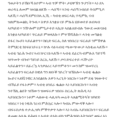
ዓወታትን ይኸቡኻ እዮም። ኣብ ጥቓ ሞት፡ ታህዋኽን ጕያን’ዩ። ኣነ ደኣ
ወሪዱኒ ለመም ዝብል ዘለኹ – ሓሰኻ። ኣንቲ ሓሰኻ ነብሰይ ትሰምዒዶ
ኣለኺ። ሓሰኻ ደምበ ከኣ ኢኺ – ካብቲ ዘፍርሓኪ ሃዲምኪ ናብ
ዝለምለመልኪ ትጐዪ። እዋይ እንቋዕ ናይ ምሉእ ህይወተይ ጸብጻብ
ኣየካይድ። ንዅሎም ስምዒታተይ ኣኪበ፡ ኣበል ዘይብሉ ዓውደ መጽናዕቲ
እንቋዕ ኣየካይድ፣ ጥርሐይ ምወጻእኩ። ምተኸሻሕኩ። ሓንቲ መዓልቲ
ደፋር ኰይነ ኣይፈልጥን። ከቢድ ፍርሒ ስለ ዝነበረኒ፡ ፍርሐይ ንምኽዋል
ትምህርቲ ክነፍዕ ነይሩኒ። ኵሉ ሳዕ ኣብቲ ጫውጭውታ ኣስቂጠ ኣለኹ።
ኣብቲ ገፊሕ ጐደና ኣብ ኵርናዕ ኣለኹ። ኣብቲ ደፊርካ ብምሉእ ዓይንኻ
ዝጥመት ብጐቦ ዓይነይ እርኢ ኣለኹ። ታባ ድፍረተይ ሓዅረዮ
ኣይፈልጥን። ደፊረ’ኳ ኣንቃዕሪረ ኣይጥምቶን። መን ከም ዝመሃረኒ
ኣይፈልጥን ፍርሐይ ከዊለ ግን ጽቡቕ ገይረ’የ ዝኽእሎ። ኣብቲ ቈልዑ
ኰይና ኣድቬንቼር እንደልየሉ እዋን ኣረጊት ነበርኩ። ነቶም ደቂ ገዛውትና
ብኾፈይ የፋኑዎም። ኣብቲ ዕንደራ ቈልዑ ኣነ ኣይነበርኩን። ኣብቲ
ንተኽሊ ልደት ዝኸውን ዝወፍሩዎ ዝነበሩ ስርሒት ጽሕዲ ኣነ
ኣይነበርኩን። ነቶም ሓለውቲ ሓሊፍካ መሬት ኣጸልሚትካ’ዩ ዝካየድ
ዝነበረ። ነቲ ነዊሕ ገረብ ምሕኳር ኣሎ። ካብኡ ምውዳቕ ኣሎ።
ብፍሩስታለ ተታሒዝካ ምቕጥቃጥ ኣሎ። ኣነ ኣብኡ ኣይነበርኩን። ፍርሐይ
ቀጠው ኣቢሉ ይሕዘኒ። ኣብቲ ተኣኪብካ ንምሕንባስ እትገብሮ ወፍሪ ኣነ