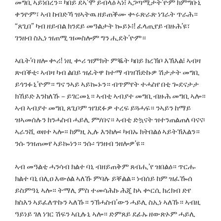
መግቢ ኣይነበረን። ካበይ ደኣ’ሞ ይብላዕ ኣነ፧ ኣጋጣሚታት’ዮም ክምግቡኒ
ቀንዮም፣ ኣብ ከብድኻ ዝኣትዉ ዘይጠቕሙ ቍሩጽራጽ ነገራት ጥራሕ።
“ጸጊበ” ካብ ዘይብል ክንደይ መዓልታት ኰይኑ፧! ፈላጢየይ ብዙሕ’ዩ፣
ገንዘብ ስኢነ ዝጠሚ ዝመስሎም ግን ሒደት’ዮም።
ኣቤት’ባ ዘሎ ቍሪ! ነዚ ቍሪ ዝምክት ምቘት ካበይ ክረኽቦ እኽእል፧ ኣብዛ
ጽብቕቲ፡ ኣብዛ ካብ ልበይ ዝፈትዋ ከተማ ብዝኸድኩዎ ሽታታት መግቢ
ይጎንፉኒ’ዮም። ግና ንኣይ ኣይኰኑን። ብጥምየት ተሓስየ በቲ ጐደናታታ
ክኸይድ እንከለኹ – ይገርመኒ። ኣብቲ ኣብያተ መግቢ ብዙሕ መግቢ ኣሎ።
ኣብ ኣብያተ መግቢ ጸጊቦም ዝገደፉዎ ተረፍ ይጓሓፍ። ንኣይን ከማይ
ዝኣመሰሉን ክንሓስብ ሓይሊ ምሃበና። ኣብቲ ድኳናት ዝተንጠልጠለ ባናና፡
ኣራንሺ ወዘተ ኣሎ። ከምዚ ኢሉ እንከሎ፡ ካብኡ ክትበልዕ ኣይትኽእልን።
ንሱ ንዝጠመየ ኣይኰነን። ንሱ፡ ገንዘብ ንዘሎዎ’ዩ።
ኣብ መዓልቲ ሓንሳብ ክልተ ባኒ ብዘይጠቅም ጸብሒ’የ ዝበልዕ። ጥርሑ
ክልተ ባኒ በሊዐ እውዕል ኣለኹ ምባሉ ይቐልል። ነብሰይ ከም ዝፈዀሰ
ይስምዓኒ ኣሎ። ትማሊ ምስ ተመሳሕኩ ሕጂ ከኣ ቍርሲ ክረክብ ድየ
ክስእን ኣይፈለጥኩን ኣለኹ። ንኽሓስብ’ውን ሓይሊ ስኢነ ኣለኹ። ኣብዚ
ዓይነይ ገለ ነገር ሽፍን ኣቢሉኒ ኣሎ። ድምጸይ ደፊኡ ዘውጽኦም ሓይሊ