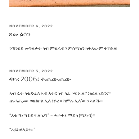
POSTED
NOVEMBER 6, 2022
ON
ጾመ ልሳን
ንኽንደይ መዓልታት ካብ ምዝራብን ምስማዕን ክትጸውም ትኽእል፧
POSTED
NOVEMBER 5, 2022
ON
ዳየሪ 2006፣ ቀጨውጨው
ኣብ ፊት ካቴድራለ ኣብ እትርከብ ካፈ ኮፍ ኢልና ነዕልል ነይርና።
ጨሓሒመ፡ ወዘልዘል ኢለ ነይረ። ከምኡ ኢለ’ውን ኣለኹ።
“እቲ ግኒኻ ከይዱልካዶ፧” – ሓተተኒ ማይክ (ሚካብ)።
“ኣይከደለይን።”