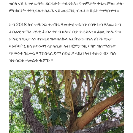
ዝበለ ናይ ፋንዋ ወግዒ፡ ደርፍታት ተደሪፉሉ፡ ግጥምታት ተገጢምሉ፡ ቃለ-
ምስክርነት ተነጊሩሉን ሰፊሕ ናይ መራኸቢ ብዙሓን ሸፈነ ተዋሂቡዎን።
ኣብ 2018 ካብ ዝዓርፍ፡ ንዝኽሩ ዓመታዊ ዝእከቡ ሰባት ካብ ሃለዉ፡ ኣብ
ሓባራዊ ዝኽሪ ናይቲ ሕብረተሰብ ዘሎዎ ቦታ ተረድኣኒ። ልዕሊ ኵሉ ግን፡
ፖለቲካ ናይታ ኣነ ተሰዲደ ዝወጻእኩላ ኤርትራን ብገለ ሸነኹ ናይታ
ኣዕቝባትኒ ዘላ ኡጓንዳን ኣሰላሲለ፡ ኣብ ቺምፓንዚ ዛካዮ ዝሰማዕኩዎ
ጭውነት ገረመኒ። ንኽስኣል ድማ ስድራይ ኣኪበ ኣብ ትሕቲ ብምስሉ
ዝተሰርሐ ሓወልቲ ቈምኩ።