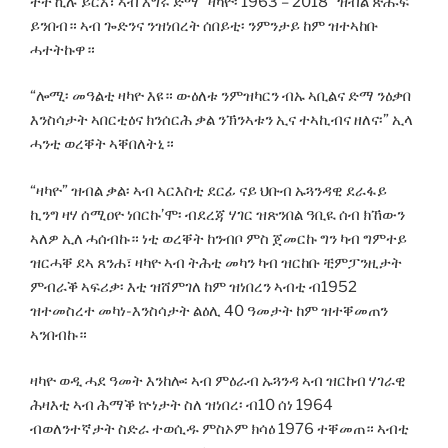
ተተኺሉ ይርአ፣ ኣብ እግሩ ድማ “ዛካዮ፡ 1963 – 2018” ዝብል ጽሑፍ
ይንበብ። ኣብ ጐድንና ንዝነበረት ሰበይቲ፡ ንምንታይ ከም ዝተኣከቡ
ሓተትኩዋ።
“ሎሚ፡ መዓልቲ ዛካዮ እዩ። ውዕለቱ ንምዝካርን ብኡ ኣቢልና ድማ ንዕቃበ
እንስሳታት ኣበርቲዕና ክንሰርሕ ቃል ንኽንኣቱን ኢና ተኣኪብና ዘለና፡” ኢላ
ሓንቲ ወረቐት ኣቐበለትኒ።
“ዛካዮ” ዝብል ቃል፡ ኣብ ኣርእስቲ ደርፊ ናይ ህቡብ ኡጓንዳዊ ደራፋይ
ኪንግ ዛሃ ሰሚዐዮ ነበርኩ’ሞ፡ ብደረጃ ሃገር ዝጽንበል ዓቢዪ ሰብ ክኸውን
ኣለዎ ኢለ ሓሰብኩ። ነቲ ወረቐት ከንብቦ ምስ ጀመርኩ ግን ካብ ግምተይ
ዝርሓቐ ደኣ ጸንሐ፣ ዛካዮ ኣብ ትሕቲ መካን ካብ ዝርከቡ ቺምፓንዚታት
ምብራቕ ኣፍሪቃ፡ እቲ ዝሸምገለ ከም ዝነበረን ኣብቲ ብ1952
ዝተመስረተ መካነ-እንስሳታት ልዕሊ 40 ዓመታት ከም ዝተቐመጠን
ኣንበብኩ።
ዛካዮ ወዲ ሓደ ዓመት እንከሎ፡ ኣብ ምዕራብ ኡጓንዳ ኣብ ዝርከብ ሃገራዊ
ሕዛእቲ ኣብ ሕማቕ ኵነታት ስለ ዝነበረ፡ ብ10 ሰነ 1964
ብወለንተኛታት ስድራ ተወሲዱ ምስኦም ክሳዕ 1976 ተቐመጠ። ኣብቲ