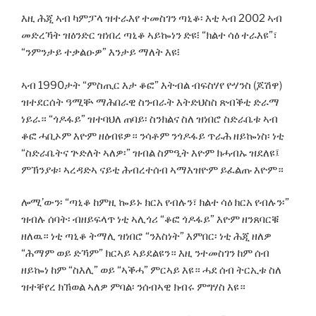
እዚ ሕጂ ኣብ ካምፓላ ዝተራእየ ተመስገን ጣኒቆ፡ እቲ ኣብ 2002 ኣብ
መድረኻት ዝዕንድር ዝነበረ ጣኒቆ ኣይኰነን ድዩ፧ “ክልተ ሳዕ ተራእዩ”፣
“ንምንታይ ተቃልዑዎ” እንታይ ማለት እዩ፧
ኣብ 1990ታት “ምስጢር እታ ቆፎ” እትብል ብፍስሃየ ዮሃንስ (ጆሽዋ)
ዝተደርሰት ዓሚቝ ማሕበራዊ ስንብራት እትድህስስ ጽብቕቲ ድራማ
ነይራ። “ጎዶፋይ” ዝተባህለ ጠባይ፡ ስንክልና ስለ ዝነበሮ ስድራቤቱ ኣብ
ቆፎ ሓቢኦም እዮም ዘዕብዩዎ። ንሳቶም ንጎዶፋይ ጥራሕ ዘይኰነስ፡ ነቲ
“ስድራቤትና ጕድለት ኣለዎ፡” ዝብል ስምዒት እዮም ክሓብኡ ዝደለዩ፤
ምኽንያቱ፡ ኣረዳድኣ ናይቲ ሕብረተሰብ ኣማእዝዮም ይፈልጡ እዮም።
ሎሚ’ውን፡ “ጣኒቆ ከምዚ ኰይኑ ክርአ የብሉን፣ ክልተ ሳዕ ክርአ የብሉን፡”
ዝብሉ ሰባት፡ ብዘይፍላጥ ነቲ ኣሊጎሪ “ቆፎ ጎዶፋይ” እዮም ዘንጸባርቑ
ዘለዉ። ነቲ ጣኒቆ ትማሊ ዝነበሮ “ንእስነት” እምበር፡ ነቲ ሕጂ ዘለዎ
“ሕማም ወይ ድኻም” ክርኣይ ኣይደልዩን። እዚ ንተመስገን ከም ሰብ
ዘይኰነ ከም “ስእሊ” ወይ “ኣቕሓ” ምርኣይ እዩ። ሓደ ሰብ ትርኢቱ ስለ
ዝተቐየረ ክኽወል ኣለዎ ምባል፡ ንሰብኣዊ ክብሩ ምግሃስ እዩ።