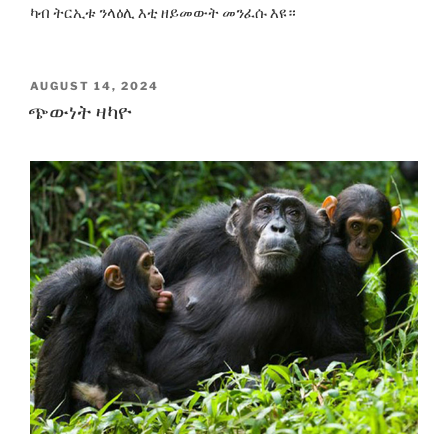
ካብ ትርኢቱ ንላዕሊ እቲ ዘይመውት መንፈሱ እዩ።
POSTED
AUGUST 14, 2024
ON
ጭውነት ዛካዮ