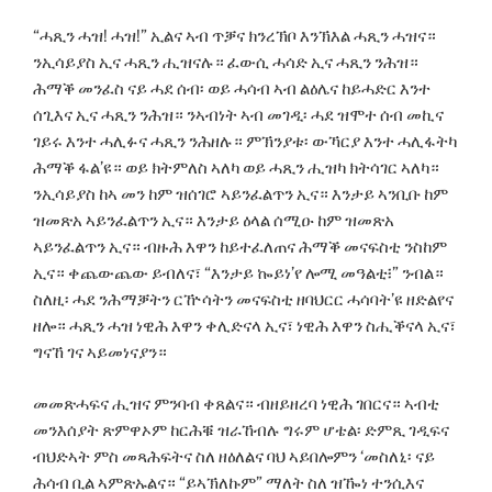
“ሓጺን ሓዝ! ሓዝ!” ኢልና ኣብ ጥቓና ክንረኽቦ እንኽእል ሓጺን ሓዝና።
ንኢሳይያስ ኢና ሓጺን ሒዝናሉ። ፈውሲ ሓሳድ ኢና ሓጺን ንሕዝ።
ሕማቕ መንፈስ ናይ ሓደ ሰብ፡ ወይ ሓሳብ ኣብ ልዕሌና ከይሓድር እንተ
ሰጊእና ኢና ሓጺን ንሕዝ። ንኣብነት ኣብ መገዲ፡ ሓደ ዝሞተ ሰብ መኪና
ገይሩ እንተ ሓሊፉና ሓጺን ንሕዘሉ። ምኽንያቱ፡ ውኻርያ እንተ ሓሊፋትካ
ሕማቕ ፋል’ዩ። ወይ ክትምለስ ኣለካ ወይ ሓጺን ሒዝካ ክትሳገር ኣለካ።
ንኢሳይያስ ከኣ መን ከም ዝሰገሮ ኣይንፈልጥን ኢና። እንታይ ኣንቢቡ ከም
ዝመጽአ ኣይንፈልጥን ኢና። እንታይ ዕላል ሰሚዑ ከም ዝመጽአ
ኣይንፈልጥን ኢና። ብዙሕ እዋን ከይተፈለጠና ሕማቕ መናፍስቲ ንስከም
ኢና። ቀጨውጨው ይብለና፣ “እንታይ ኰይነ’የ ሎሚ መዓልቲ፧” ንብል።
ስለዚ፡ ሓደ ንሕማቓትን ርዅሳትን መናፍስቲ ዘባህርር ሓሳባት’ዩ ዘድልየና
ዘሎ። ሓጺን ሓዝ ነዊሕ እዋን ቀሊድናላ ኢና፣ ነዊሕ እዋን ስሒቕናላ ኢና፣
ግናኸ ገና ኣይመነናያን።
መመጽሓፍና ሒዝና ምንባብ ቀጸልና። ብዘይዘረባ ነዊሕ ገበርና። ኣብቲ
መንእሰያት ጽምዋኦም ከርሕቑ ዝራኸብሉ ግሩም ሆቴል፡ ድምጺ ገዲፍና
ብህድኣት ምስ መጻሕፍትና ስለ ዘዕለልና ባህ ኣይበሎምን ‘መስለኒ፡ ናይ
ሕሳብ ቢል ኣምጽኡልና። “ይኣኽለኩም” ማለት ስለ ዝዀነ ተንሲእና