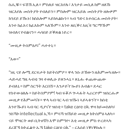
ስሒቑ። ፍሽኽ ኢለ። ምስለይ ዝርእየሉ፣ እንታይ መሲለ ከም ዘለኹ
ዝርእየሉ መስትያት የብለይን። ምስሎም ዝርእይሉ መስትያት ዘሎዎም
ክንደይ ይዀኑ፧ ክስእሎም ኣይከኣልኩን። ኣብ ዓድና እተሰርሐ መስትያት፡
እንተ ከፊእና ከፊእኩም ኣለኹም። እንተ ጸቢቕና እዚ’ዩ ግርማኹም
ዝብለና የብልናን። ሓሳበይ ይቕጽል ነይረ።
“ሙዚቃ ትሰምዕዶ፧” ሓተተኒ።
“እወ።”
“ነዚ ናይ ሎሚ ደርፍታት ከይትሰምዖ። ዋላ ንሱ ይኸውን ዘሕምመካ ዘሎ።
ሓድሓደ ግዜ ኣብቲ ገዛ ተወሊዑ ይጸንሓኒ። ጸኒሑ ቀጨውጨው
ይብለኒ። ከም ስርዓት እርበሽ። እንታይ’የ ኰይነ እብል። ደሓር
የስተውዕለሉ። ከይትሰምዖም! ካብ ፍቖዶ ጕሓፋት ኣራርዮም ዝሰርሑዎ
ሙዚቃ የሕምመካ’ዩ። ዋላ ኣብ ባር ኣብ ዝዀነ ኣይኣቱን’የ። ክሰቲ
እንተዀይነ ኣብ ባር ዲያና’የ ዝሰቲ። take care ok. ዋዛ ከይመስለካ፣
ንስኻኮ intellectual ኢኻ። ምሳኻ ዝኸይድ ሙዚቃ ክትሰምዕ ኣለካ።
ናይ ሞዛርት ወይ ቢትሆቨን እሞ ስምዓዮ፡ እቲ ሙዚቃ ምስ ተረድኣካ
ደረጃኻ ክትፈልጥ ኢኻ take care ok.“ – ርእሰይ ነቕነቕኩሉ።